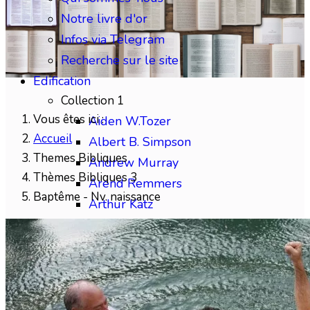
Notre livre d'or
Infos via Telegram
Recherche sur le site
Edification
Collection 1
Vous êtes ici :
Aiden W.Tozer
Accueil
Albert B. Simpson
Themes Bibliques
Andrew Murray
Thèmes Bibliques 3
Arend Remmers
Baptême - Nv. naissance
Arthur Katz
Austin Sparks
Benjamin Gabelle
Collection 2
Charles H.Mackintosh
Charles Spurgeon