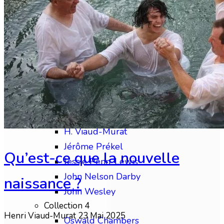
Chip Brogden
Christian Briem
Charles Finney
David Wilkerson
Edward M. Bounds
Collection 3
Frédéric Gabelle
Frederick B. Meyer
H. Viaud-Murat
Jérôme Prékel
Qu’est-ce que la nouvelle
Jessie Penn-Lewis
John Nelson Darby
naissance ?
John Wesley
Collection 4
Henri Viaud-Murat
23 Mai 2025
Oswald Chambers