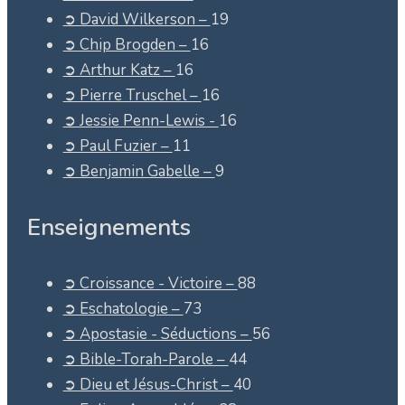
➲ David Wilkerson –
19
➲ Chip Brogden –
16
➲ Arthur Katz –
16
➲ Pierre Truschel –
16
➲ Jessie Penn-Lewis -
16
➲ Paul Fuzier –
11
➲ Benjamin Gabelle –
9
Enseignements
➲ Croissance - Victoire –
88
➲ Eschatologie –
73
➲ Apostasie - Séductions –
56
➲ Bible-Torah-Parole –
44
➲ Dieu et Jésus-Christ –
40