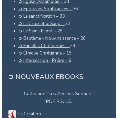
➲ Eglise-Assemblée –
38
➲ Epreuves-Souffrances –
36
➲ La sanctification –
33
➲ La Croix et le Sang –
32
➲ Le Saint-Esprit –
28
➲ Baptême - Nouv.naissance –
26
➲ Familles Chrétiennes –
24
➲ Éthique Chrétienne –
15
➲ Intercession - Prière –
9
➲ NOUVEAUX EBOOKS
Collection "Les Anciens Sentiers"
PDF Révisés
La Création