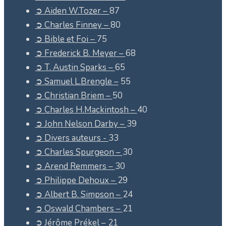
➲ Aiden W.Tozer –
87
➲ Charles Finney –
80
➲ Bible et Foi –
75
➲ Frederick B. Meyer –
68
➲ T. Austin Sparks –
65
➲ Samuel L.Brengle –
55
➲ Christian Briem –
50
➲ Charles H.Mackintosh –
40
➲ John Nelson Darby –
39
➲ Divers auteurs -
33
➲ Charles Spurgeon –
30
➲ Arend Remmers –
30
➲ Philippe Dehoux –
29
➲ Albert B. Simpson –
24
➲ Oswald Chambers –
21
➲ Jérôme Prékel –
21