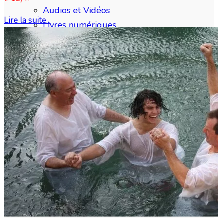
Audios et Vidéos
Lire la suite...
Livres numériques
Nos livres papier
Sept livres importants
Clément Le Cossec
Questions Bibliques
Index
Sujets récents
Recherche