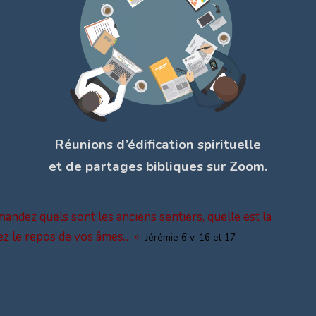
Réunions d’édification spirituelle
et de partages bibliques sur Zoom.
andez quels sont les anciens sentiers, quelle est la
ez le repos de vos âmes… »
Jérémie 6 v. 16 et 17