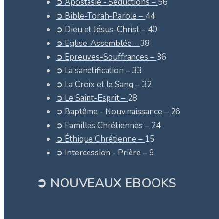
➲ Apostasie - Séductions –
56
➲ Bible-Torah-Parole –
44
➲ Dieu et Jésus-Christ –
40
➲ Eglise-Assemblée –
38
➲ Epreuves-Souffrances –
36
➲ La sanctification –
33
➲ La Croix et le Sang –
32
➲ Le Saint-Esprit –
28
➲ Baptême - Nouv.naissance –
26
➲ Familles Chrétiennes –
24
➲ Éthique Chrétienne –
15
➲ Intercession - Prière –
9
➲ NOUVEAUX EBOOKS