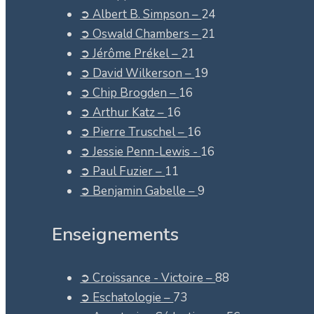
➲ Albert B. Simpson –
24
➲ Oswald Chambers –
21
➲ Jérôme Prékel –
21
➲ David Wilkerson –
19
➲ Chip Brogden –
16
➲ Arthur Katz –
16
➲ Pierre Truschel –
16
➲ Jessie Penn-Lewis -
16
➲ Paul Fuzier –
11
➲ Benjamin Gabelle –
9
Enseignements
➲ Croissance - Victoire –
88
➲ Eschatologie –
73