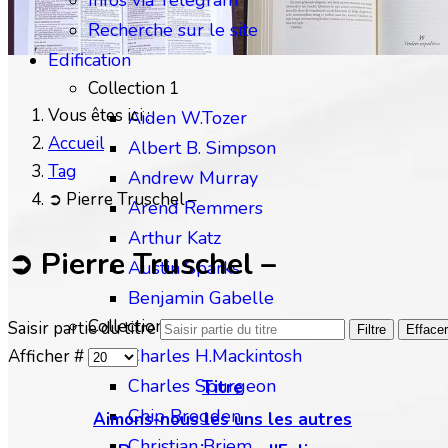
Infos via Telegram
Recherche sur le site
Edification
Collection 1
Vous êtes ici :
Aiden W.Tozer
Accueil
Albert B. Simpson
Tag
Andrew Murray
➲ Pierre Truschel –
Arend Remmers
Arthur Katz
➲ Pierre Truschel –
Austin Sparks
Benjamin Gabelle
Collection 2
Saisir partie du titre
Filtre
Effacer
Charles H.Mackintosh
Afficher #
Charles Spurgeon
Titre
Chip Brogden
Aimons-nous les uns les autres
Christian Briem