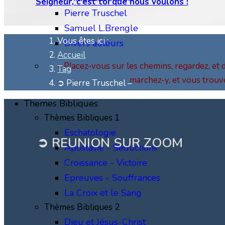
Seigneur, c'est toi que nous voulons !
Pierre Truschel
Samuel L.Brengle
Vous êtes ici :
Divers auteurs
Accueil
« Placez-vous sur les chemins, regardez, et 
Tag
marchez-y, et vous trouv
➲ Pierre Truschel –
Themes Bibliques
Thèmes Bibliques 1
Eschatologie
➲ REUNION SUR ZOOM
Apostasie - Séductions
Croissance - Victoire
Epreuves - Souffrances
La Croix et le Sang
Thèmes Bibliques 2
Dieu et Jésus-Christ