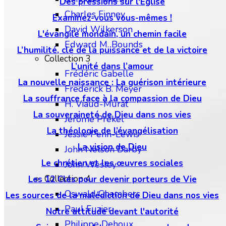
Des pressions sur l'Eglise
Charles Finney
Examinez-vous vous-mêmes !
David Wilkerson
L'évangile mondain, un chemin facile
Edward M. Bounds
L’humilité, clé de la puissance et de la victoire
Collection 3
L’unité dans l’amour
Frédéric Gabelle
La nouvelle naissance : La guérison intérieure
Frederick B. Meyer
La souffrance face à la compassion de Dieu
H. Viaud-Murat
La souveraineté de Dieu dans nos vies
Jérôme Prékel
La théologie de l’évangélisation
Jessie Penn-Lewis
La vision de Dieu
John Nelson Darby
Le chrétien et les œuvres sociales
John Wesley
Collection 4
Les 12 Clés pour devenir porteurs de Vie
Oswald Chambers
Les sources de la malédiction de Dieu dans nos vies
Paul Fuzier
Notre attitude devant l'autorité
Philippe Dehoux