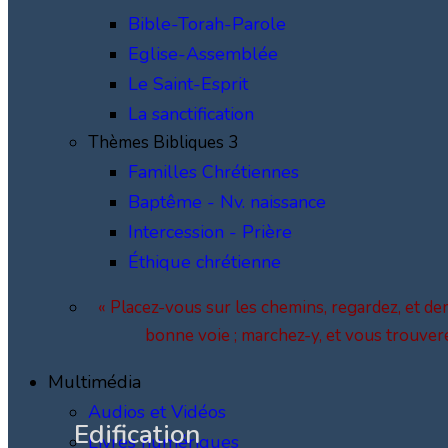
Bible-Torah-Parole
Eglise-Assemblée
Le Saint-Esprit
La sanctification
Thèmes Bibliques 3
Familles Chrétiennes
Baptême - Nv. naissance
Intercession - Prière
Éthique chrétienne
« Placez-vous sur les chemins, regardez, et dem
bonne voie ; marchez-y, et vous trouver
Multimédia
Audios et Vidéos
Edification
Livres numériques