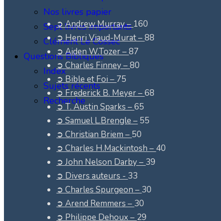
Nos livres papier
➲ Andrew Murray –
160
Sept livres importants
➲ Henri Viaud-Murat –
88
Clément Le Cossec
➲ Aiden W.Tozer –
87
Questions Bibliques
➲ Charles Finney –
80
Index
➲ Bible et Foi –
75
Sujets récents
➲ Frederick B. Meyer –
68
Recherche
➲ T. Austin Sparks –
65
➲ Samuel L.Brengle –
55
➲ Christian Briem –
50
➲ Charles H.Mackintosh –
40
➲ John Nelson Darby –
39
➲ Divers auteurs -
33
➲ Charles Spurgeon –
30
➲ Arend Remmers –
30
➲ Philippe Dehoux –
29