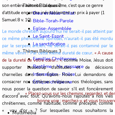
son entière autorité. La deuxième, c’est que ce genre
Thèmes Bibliques 2
d’attitude engendre inévitablement un prix à payer (1
Dieu et Jésus-Christ
Samuel 8 v. 10).
Bible-Torah-Parole
Eglise-Assemblée
Le monde chrétien aujourd'hui ne serait-il pas atteint par
Le Saint-Esprit
ce même phénomène spirituel, n'aurait-il pas été mordu
La sanctification
par le serpent ancien, ne serait-il pas contaminé par le
Thèmes Bibliques 3
même venin ? Par cette même dureté de cœur
.
« A cause
Familles Chrétiennes
de la dureté de votre cœur... »
, comme Moïse, Jésus doit
Baptême - Nv. naissance
supporter beaucoup d’attitudes et de décisions
Intercession - Prière
charnelles dans Son Église. Nous Lui demandons de
consacrer nos systèmes religieux, nos théologies, sans
Éthique chrétienne
nous poser la question de savoir s’Il est foncièrement
« Placez-vous sur les chemins, regardez, et dem
d’accord avec tout. Qu'avons-nous rajoutés a nos vies
bonne voie ; marchez-y, et vous trouver
chrétiennes, comme habitude, comme précepte, comme
« vau d'or » ? Sur lesquelles nous souhaitons la
Multimédia