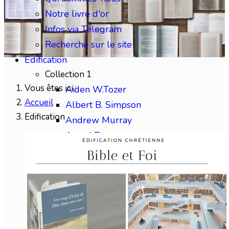
Notre livre d'or
Infos via Telegram
Recherche sur le site
Edification
Collection 1
Vous êtes ici :
Aiden W.Tozer
Accueil
Albert B. Simpson
Edification
Andrew Murray
Arend Remmers
Arthur Katz
Austin Sparks
Benjamin Gabelle
Collection 2
Charles H.Mackintosh
Charles Spurgeon