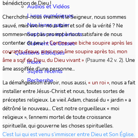
bénédiction de Dieu !
Audios et Vidéos
Livres numériques
Cherchons-nous vraiment le Seigneur, nous sommes
Nos livres papier
sauvé, mais avons-nous faim et soif de la vérité ? Ne
Sept livres importants
sommes-nous pas prompt à nous satisfaire de nous
contenter de peu !
« Comme une biche soupire après les
Clément Le Cossec
courants d’eaux, ainsi mon âme soupire après toi, mon
Questions Bibliques
âme a soif de Dieu, du Dieu vivant
»
(Psaume 42 v. 2).
Une
Index
âme assoiffée d'une personne...
Sujets récents
Recherche
La démangeaison d’avoir, nous aussi,
« un roi »
, nous a fait
installer entre Jésus-Christ et nous, toutes sortes de
préceptes religieux. Le vieil Adam, chassé du « jardin » a
détrôné le nouveau... C’est notre orgueilleux « moi
religieux », l’ennemi mortel de toute croissance
spirituelle, qui gouverne les choses spirituelles.
C’est lui qui est venu s’immiscer entre Dieu et Son Église.