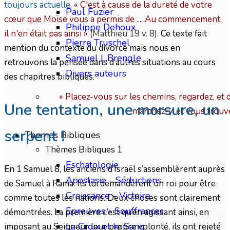
toujours actuelle.
« C'est à cause de la dureté de votre
Paul Fuzier
cœur que Moïse vous a permis de .... Au commencement,
Philippe Dehoux
il n'en était pas ainsi »
(Matthieu 19 v. 8).
Ce texte fait
Pierre Truschel
mention du contexte du divorce mais nous en
Samuel L.Brengle
retrouvons la pensée dans d’autres situations au cours
Divers auteurs
des chapitres bibliques.
« Placez-vous sur les chemins, regardez, et 
Une tentation, une morsure, un
marchez-y, et vous trouv
serpent !
Themes Bibliques
Thèmes Bibliques 1
Eschatologie
En 1 Samuel 8, les anciens d’Israël s’assemblèrent auprès
Apostasie - Séductions
de Samuel à Rama. Ils lui demandèrent un roi pour être
Croissance - Victoire
comme toutes les nations. Deux choses sont clairement
Epreuves - Souffrances
démontrées. La première c’est qu’en agissant ainsi, en
La Croix et le Sang
imposant au Seigneur leur propre volonté, ils ont rejeté