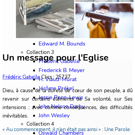
Chip Brogden
Christian Briem
Charles Finney
David Wilkerson
Edward M. Bounds
Collection 3
Un message pour l'Eglise
Frédéric Gabelle
Frederick B. Meyer
Frédéric Gabelle
Clics : 25737
H. Viaud-Murat
Jérôme Prékel
Dieu, à cause de la dureté de cœur de son peuple, a dû
Jessie Penn-Lewis
revenir sur certains éléments de Sa volonté, sur Ses
John Nelson Darby
intensions ; avec comme conséquences, des difficultés
John Wesley
inévitables.
Collection 4
« Au commencement, il n’en était pas ainsi » : Une Parole
Oswald Chambers