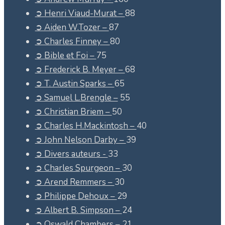
➲ Henri Viaud-Murat –
88
➲ Aiden W.Tozer –
87
➲ Charles Finney –
80
➲ Bible et Foi –
75
➲ Frederick B. Meyer –
68
➲ T. Austin Sparks –
65
➲ Samuel L.Brengle –
55
➲ Christian Briem –
50
➲ Charles H.Mackintosh –
40
➲ John Nelson Darby –
39
➲ Divers auteurs -
33
➲ Charles Spurgeon –
30
➲ Arend Remmers –
30
➲ Philippe Dehoux –
29
➲ Albert B. Simpson –
24
➲ Oswald Chambers –
21