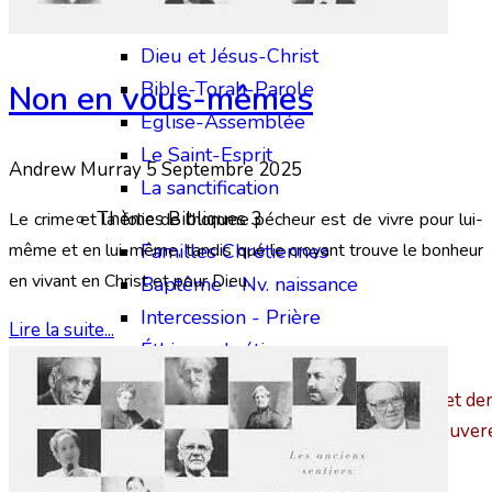
Thèmes Bibliques 2
Dieu et Jésus-Christ
Bible-Torah-Parole
Non en vous-mêmes
Eglise-Assemblée
Le Saint-Esprit
Andrew Murray
5 Septembre 2025
La sanctification
Thèmes Bibliques 3
Le crime et la folie de l'homme pécheur est de vivre pour lui-
même et en lui-même, tandis que le croyant trouve le bonheur
Familles Chrétiennes
en vivant en Christ et pour Dieu.
Baptême - Nv. naissance
Intercession - Prière
Lire la suite...
Éthique chrétienne
« Placez-vous sur les chemins, regardez, et dem
bonne voie ; marchez-y, et vous trouver
Multimédia