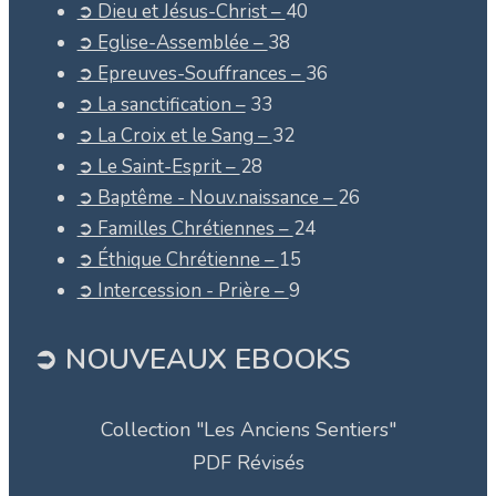
➲ Dieu et Jésus-Christ –
40
➲ Eglise-Assemblée –
38
➲ Epreuves-Souffrances –
36
➲ La sanctification –
33
➲ La Croix et le Sang –
32
➲ Le Saint-Esprit –
28
➲ Baptême - Nouv.naissance –
26
➲ Familles Chrétiennes –
24
➲ Éthique Chrétienne –
15
➲ Intercession - Prière –
9
➲ NOUVEAUX EBOOKS
Collection "Les Anciens Sentiers"
PDF Révisés