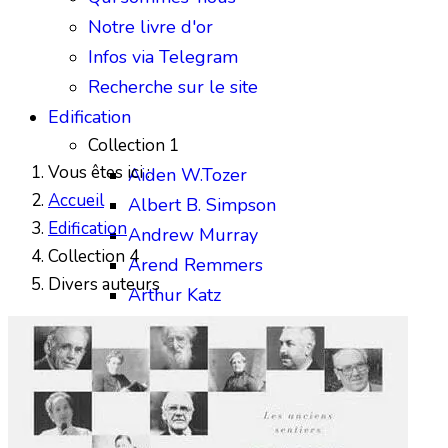
Notre livre d'or
Infos via Telegram
Recherche sur le site
Edification
Collection 1
Vous êtes ici :
Aiden W.Tozer
Accueil
Albert B. Simpson
Edification
Andrew Murray
Collection 4
Arend Remmers
Divers auteurs
Arthur Katz
Austin Sparks
Benjamin Gabelle
Collection 2
Charles H.Mackintosh
Charles Spurgeon