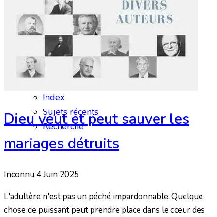
Audios et Vidéos
Livres numériques
Nos livres papier
Sept livres importants
Clément Le Cossec
Questions Bibliques
Index
Sujets récents
Dieu veut et peut sauver les
Recherche
mariages détruits
Inconnu
4 Juin 2025
L'adultère n'est pas un péché impardonnable. Quelque
chose de puissant peut prendre place dans le cœur des