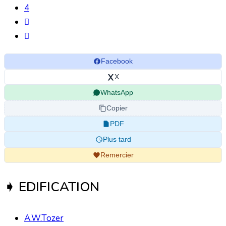
4
Facebook
X
WhatsApp
Copier
PDF
Plus tard
Remercier
➧ EDIFICATION
A.W.Tozer