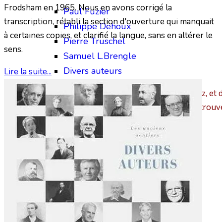
Frodsham en 1965. Nous en avons corrigé la
Paul Fuzier
transcription, rétabli la section d'ouverture qui manquait
Philippe Dehoux
à certaines copies, et clarifié la langue, sans en altérer le
Pierre Truschel
sens.
Samuel L.Brengle
Divers auteurs
Lire la suite...
« Placez-vous sur les chemins, regardez, et 
marchez-y, et vous trouv
Themes Bibliques
Thèmes Bibliques 1
Eschatologie
Apostasie - Séductions
Croissance - Victoire
Epreuves - Souffrances
La Croix et le Sang