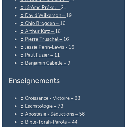
➲ Jérôme Prékel –
21
➲ David Wilkerson –
19
➲ Chip Brogden –
16
➲ Arthur Katz –
16
➲ Pierre Truschel –
16
➲ Jessie Penn-Lewis -
16
➲ Paul Fuzier –
11
➲ Benjamin Gabelle –
9
Enseignements
➲ Croissance - Victoire –
88
➲ Eschatologie –
73
➲ Apostasie - Séductions –
56
➲ Bible-Torah-Parole –
44