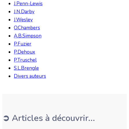
J.Penn-Lewis
J.N.Darby
J.Wesley
O.Chambers
A.B.Simpson
P.Fuzier
P.Dehoux
P.Truschel
S.L.Brengle
Divers auteurs
➲ Articles à découvrir...