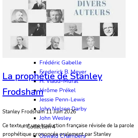
Chip Brogden
Christian Briem
Charles Finney
David Wilkerson
Edward M. Bounds
Collection 3
Frédéric Gabelle
Frederick B. Meyer
La prophétie de Stanley
H. Viaud-Murat
Frodsham
Jérôme Prékel
Jessie Penn-Lewis
John Nelson Darby
Stanley Frodsham
11 Juin 2026
John Wesley
Ce texte est une traduction française révisée de la parole
Collection 4
prophétique prononcée oralement par Stanley
Oswald Chambers