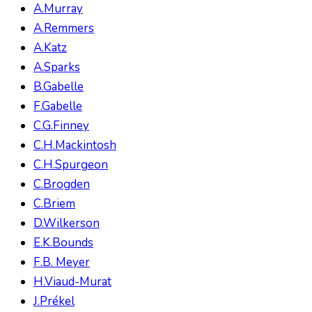
A.Murray
A.Remmers
A.Katz
A.Sparks
B.Gabelle
F.Gabelle
C.G.Finney
C.H.Mackintosh
C.H.Spurgeon
C.Brogden
C.Briem
D.Wilkerson
E.K.Bounds
F.B. Meyer
H.Viaud-Murat
J.Prékel