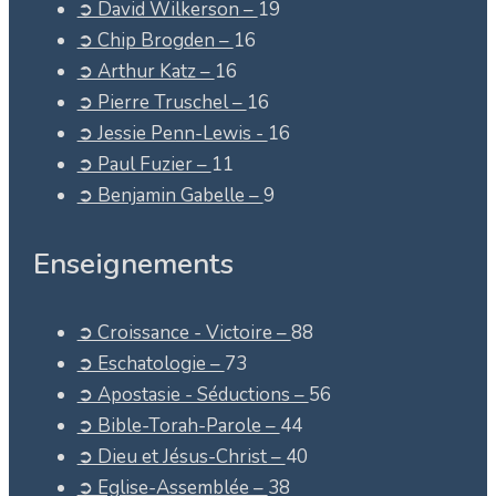
➲ David Wilkerson –
19
➲ Chip Brogden –
16
➲ Arthur Katz –
16
➲ Pierre Truschel –
16
➲ Jessie Penn-Lewis -
16
➲ Paul Fuzier –
11
➲ Benjamin Gabelle –
9
Enseignements
➲ Croissance - Victoire –
88
➲ Eschatologie –
73
➲ Apostasie - Séductions –
56
➲ Bible-Torah-Parole –
44
➲ Dieu et Jésus-Christ –
40
➲ Eglise-Assemblée –
38