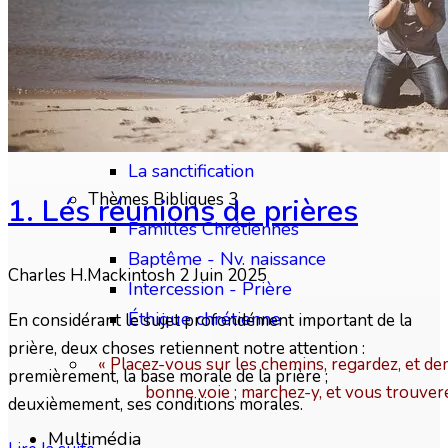
Thèmes Bibliques 2
Dieu et Jésus-Christ
Bible-Torah-Parole
Eglise-Assemblée
Le Saint-Esprit
La sanctification
Thèmes Bibliques 3
1. Lés réunions de prières
Familles Chrétiennes
Baptême - Nv. naissance
Charles H.Mackintosh
2 Juin 2025
Intercession - Prière
Éthique chrétienne
En considérant le sujet profondément important de la
prière, deux choses retiennent notre attention :
« Placez-vous sur les chemins, regardez, et dem
premièrement, la base morale de la prière ;
bonne voie ; marchez-y, et vous trouver
deuxièmement, ses conditions morales.
Multimédia