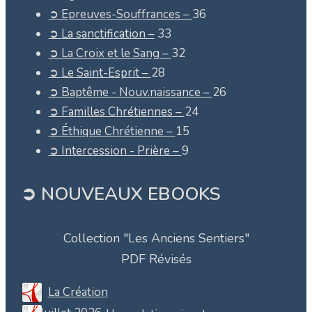
➲ Epreuves-Souffrances –
36
➲ La sanctification –
33
➲ La Croix et le Sang –
32
➲ Le Saint-Esprit –
28
➲ Baptême - Nouv.naissance –
26
➲ Familles Chrétiennes –
24
➲ Éthique Chrétienne –
15
➲ Intercession - Prière –
9
➲ NOUVEAUX EBOOKS
Collection "Les Anciens Sentiers"
PDF Révisés
La Création