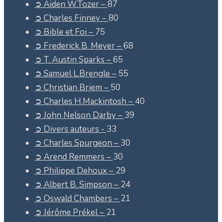
➲ Aiden W.Tozer –
87
➲ Charles Finney –
80
➲ Bible et Foi –
75
➲ Frederick B. Meyer –
68
➲ T. Austin Sparks –
65
➲ Samuel L.Brengle –
55
➲ Christian Briem –
50
➲ Charles H.Mackintosh –
40
➲ John Nelson Darby –
39
➲ Divers auteurs -
33
➲ Charles Spurgeon –
30
➲ Arend Remmers –
30
➲ Philippe Dehoux –
29
➲ Albert B. Simpson –
24
➲ Oswald Chambers –
21
➲ Jérôme Prékel –
21