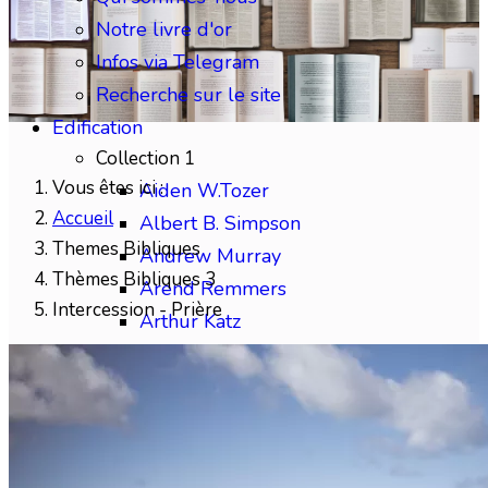
Notre livre d'or
Infos via Telegram
Recherche sur le site
Edification
Collection 1
Vous êtes ici :
Aiden W.Tozer
Accueil
Albert B. Simpson
Themes Bibliques
Andrew Murray
Thèmes Bibliques 3
Arend Remmers
Intercession - Prière
Arthur Katz
Austin Sparks
Benjamin Gabelle
Collection 2
Charles H.Mackintosh
Charles Spurgeon