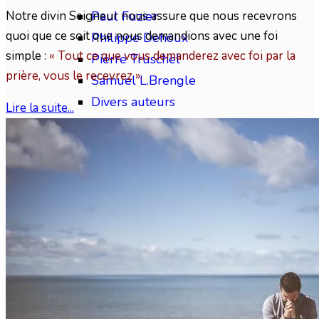
Notre divin Seigneur nous assure que nous recevrons
Paul Fuzier
quoi que ce soit que nous demandions avec une foi
Philippe Dehoux
simple :
« Tout ce que vous demanderez avec foi par la
Pierre Truschel
prière, vous le recevrez ».
Samuel L.Brengle
Divers auteurs
Lire la suite...
« Placez-vous sur les chemins, regardez, et 
marchez-y, et vous trouv
Themes Bibliques
Thèmes Bibliques 1
Eschatologie
Apostasie - Séductions
Croissance - Victoire
Epreuves - Souffrances
La Croix et le Sang