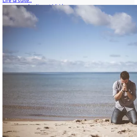
Lire la suite...
Audios et Vidéos
Livres numériques
Nos livres papier
Sept livres importants
Clément Le Cossec
Questions Bibliques
Index
Sujets récents
Recherche