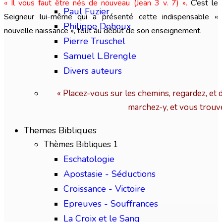
« Il vous faut être nés de nouveau (Jean 3 v. 7) ».
C’est le
Paul Fuzier
Seigneur lui-même qui a présenté cette indispensable «
Philippe Dehoux
nouvelle naissance », tout au début de son enseignement.
Pierre Truschel
Samuel L.Brengle
Divers auteurs
« Placez-vous sur les chemins, regardez, et 
marchez-y, et vous trouv
Themes Bibliques
Thèmes Bibliques 1
Eschatologie
Apostasie - Séductions
Croissance - Victoire
Epreuves - Souffrances
La Croix et le Sang