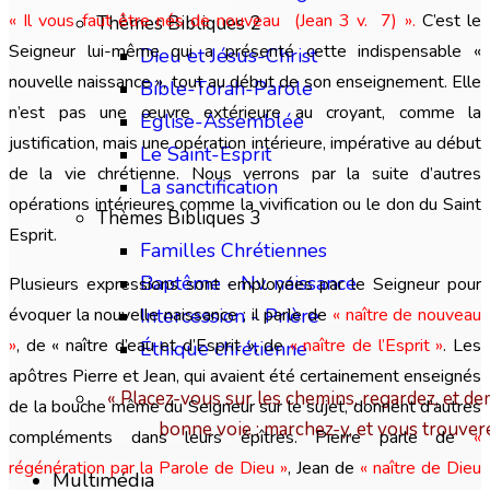
« Il vous faut être nés de nouveau (Jean 3 v. 7)
»
.
C’est le
Thèmes Bibliques 2
Seigneur lui-même qui a présenté cette indispensable «
Dieu et Jésus-Christ
nouvelle naissance », tout au début de son enseignement. Elle
Bible-Torah-Parole
n’est pas une œuvre extérieure au croyant, comme la
Eglise-Assemblée
justification, mais une opération intérieure, impérative au début
Le Saint-Esprit
de la vie chrétienne. Nous verrons par la suite d’autres
La sanctification
opérations intérieures comme la vivification ou le don du Saint
Thèmes Bibliques 3
Esprit.
Familles Chrétiennes
Baptême - Nv. naissance
Plusieurs expressions sont employées par le Seigneur pour
évoquer la nouvelle naissance ; il parle de
« naître de nouveau
Intercession - Prière
»
, de « naître d’eau et d’Esprit », de
« naître de l’Esprit »
. Les
Éthique chrétienne
apôtres Pierre et Jean, qui avaient été certainement enseignés
« Placez-vous sur les chemins, regardez, et dem
de la bouche même du Seigneur sur le sujet, donnent d’autres
bonne voie ; marchez-y, et vous trouver
compléments dans leurs épîtres. Pierre parle de
«
régénération par la Parole de Dieu »
, Jean de
« naître de Dieu
Multimédia