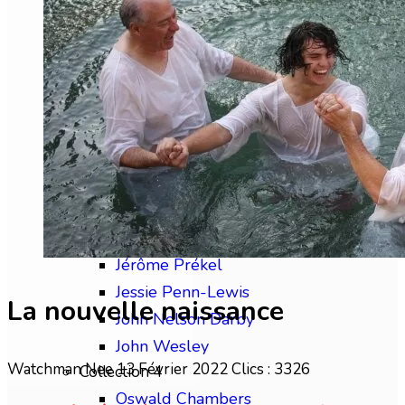
Chip Brogden
Christian Briem
Charles Finney
David Wilkerson
Edward M. Bounds
Collection 3
Frédéric Gabelle
Frederick B. Meyer
H. Viaud-Murat
Jérôme Prékel
Jessie Penn-Lewis
La nouvelle naissance
John Nelson Darby
John Wesley
Watchman Nee
13 Février 2022
Clics : 3326
Collection 4
Oswald Chambers