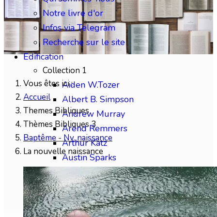
Notre livre d'or
Infos via Telegram
Recherche sur le site
Edification
Collection 1
Vous êtes ici :
Aiden W.Tozer
Accueil
Albert B. Simpson
Themes Bibliques
Andrew Murray
Thèmes Bibliques 3
Arend Remmers
Baptême - Nv. naissance
Arthur Katz
La nouvelle naissance
Austin Sparks
Benjamin Gabelle
Collection 2
Charles H.Mackintosh
Charles Spurgeon