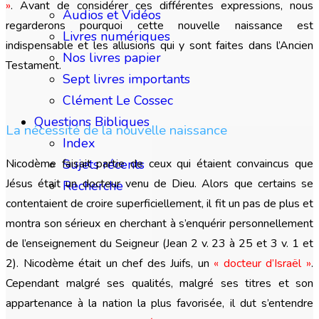
»
. Avant de considérer ces différentes expressions, nous
Audios et Vidéos
regarderons pourquoi cette nouvelle naissance est
Livres numériques
indispensable et les allusions qui y sont faites dans l’Ancien
Nos livres papier
Testament.
Sept livres importants
Clément Le Cossec
Questions Bibliques
La nécessité de la nouvelle naissance
Index
Nicodème faisait partie de ceux qui étaient convaincus que
Sujets récents
Jésus était un docteur venu de Dieu. Alors que certains se
Recherche
contentaient de croire superficiellement, il fit un pas de plus et
montra son sérieux en cherchant à s’enquérir personnellement
de l’enseignement du Seigneur (Jean 2 v. 23 à 25 et 3 v. 1 et
2). Nicodème était un chef des Juifs, un
« docteur d’Israël »
.
Cependant malgré ses qualités, malgré ses titres et son
appartenance à la nation la plus favorisée, il dut s’entendre