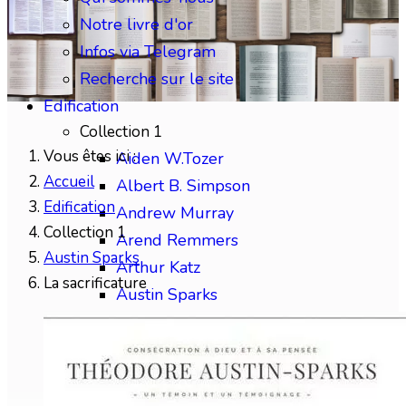
Notre livre d'or
Infos via Telegram
Recherche sur le site
Edification
Collection 1
Vous êtes ici :
Aiden W.Tozer
Accueil
Albert B. Simpson
Edification
Andrew Murray
Collection 1
Arend Remmers
Austin Sparks
Arthur Katz
La sacrificature
Austin Sparks
Benjamin Gabelle
Collection 2
Charles H.Mackintosh
Charles Spurgeon