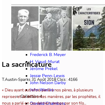
Chip Brogden
Christian Briem
Charles Finney
David Wilkerson
Edward M. Bounds
Collection 3
Frédéric Gabelle
Frederick B. Meyer
H. Viaud-Murat
La sacrificature
Jérôme Prékel
Jessie Penn-Lewis
T.Austin-Sparks
31 Août 2018
Clics : 4166
John Nelson Darby
John Wesley
« Dieu ayant autrefois parlé à nos pères, à plusieurs
Collection 4
reprises et de différentes manières, par les prophètes, il
nous a parlé en ces derniers temps par son fils...
Oswald Chambers