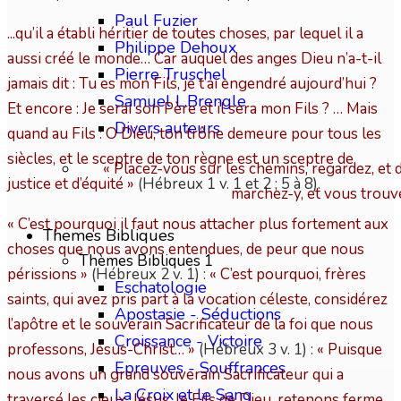
Paul Fuzier
...qu’il a établi héritier de toutes choses, par lequel il a
Philippe Dehoux
aussi créé le monde… Car auquel des anges Dieu n’a-t-il
Pierre Truschel
jamais dit : Tu es mon Fils, je t’ai engendré aujourd’hui ?
Samuel L.Brengle
Et encore : Je serai son Père et il sera mon Fils ? … Mais
Divers auteurs
quand au Fils : O Dieu, ton trône demeure pour tous les
siècles, et le sceptre de ton règne est un sceptre de
« Placez-vous sur les chemins, regardez, et 
justice et d’équité
»
(Hébreux 1 v. 1 et 2 ; 5 à 8).
marchez-y, et vous trouv
« C’est pourquoi il faut nous attacher plus fortement aux
Themes Bibliques
choses que nous avons entendues, de peur que nous
Thèmes Bibliques 1
périssions
»
(Hébreux 2 v. 1) :
« C’est pourquoi, frères
Eschatologie
saints, qui avez pris part à la vocation céleste, considérez
Apostasie - Séductions
l’apôtre et le souverain Sacrificateur de la foi que nous
Croissance - Victoire
professons, Jésus-Christ…
»
(Hébreux 3 v. 1) :
« Puisque
Epreuves - Souffrances
nous avons un grand souverain Sacrificateur qui a
La Croix et le Sang
traversé les cieux, Jésus, le Fils de Dieu, retenons ferme