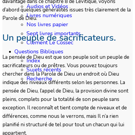
davantage dans ce chapitre 8 de Lévitique, voyons
Audios et Vidéos
d’abord quelques généralités issues très clairement de la
Livres numériques
Parole de Dieu.
Nos livres papier
Sept livres importants
Un peuple de sacrificateurs.
Clément Le Cossec
Questions Bibliques
La pensée de Dieu est que son peuple soit un peuple de
Index
sacrificateurs ou de prêtres. Vous pouvez toujours
Sujets récents
chercher dans la Parole de Dieu un endroit où Dieu
Recherche
indique des niveaux différents selon les personnes. La
pensée de Dieu, l’appel de Dieu, la provision divine sont
pleins, complets pour la totalité de son peuple sans
exception. Il reconnaît et tient compte de niveaux et de
différences, comme nous le verrons, mais Il n’a rien
planifié ni structuré de tel pour tout un chacun qui lui
appartient.