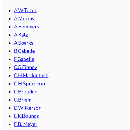
A.W.Tozer
A.Murray
A.Remmers
A.Katz
A.Sparks
B.Gabelle
F.Gabelle
C.G.Finney
C.H.Mackintosh
C.H.Spurgeon
C.Brogden
C.Briem
D.Wilkerson
E.K.Bounds
F.B. Meyer