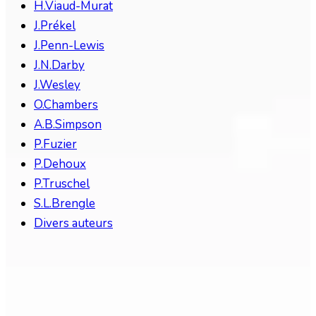
H.Viaud-Murat
J.Prékel
J.Penn-Lewis
J.N.Darby
J.Wesley
O.Chambers
A.B.Simpson
P.Fuzier
P.Dehoux
P.Truschel
S.L.Brengle
Divers auteurs