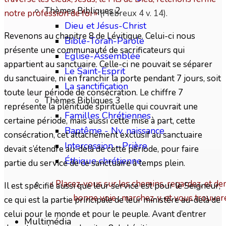
Thèmes Bibliques 2
notre profession de foi
»
(Hébreux 4 v. 14).
Dieu et Jésus-Christ
Revenons au chapitre 8 de Lévitique. Celui-ci nous
Bible-Torah-Parole
présente une communauté de sacrificateurs qui
Eglise-Assemblée
appartient au sanctuaire. Celle-ci ne pouvait se séparer
Le Saint-Esprit
du sanctuaire, ni en franchir la porte pendant 7 jours, soit
La sanctification
toute leur période de consécration. Le chiffre 7
Thèmes Bibliques 3
représente la plénitude spirituelle qui couvrait une
Familles Chrétiennes
certaine période, mais aussi cette mise à part, cette
Baptême - Nv. naissance
consécration, cet attachement exclusif au sanctuaire
Intercession - Prière
devait s’étendre au-delà de cette période, pour faire
Éthique chrétienne
partie du service de ce sanctuaire à temps plein.
« Placez-vous sur les chemins, regardez, et dem
Il est spécifié aussi que leur service est pour le Seigneur,
bonne voie ; marchez-y, et vous trouver
ce qui est la partie principale de leur ministère au-delà de
celui pour le monde et pour le peuple. Avant d’entrer
Multimédia