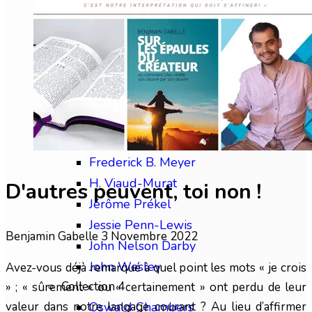
Chip Brogden
Christian Briem
Charles Finney
David Wilkerson
Edward M. Bounds
Collection 3
Frédéric Gabelle
Frederick B. Meyer
H. Viaud-Murat
D'autres peuvent, toi non !
Jérôme Prékel
Jessie Penn-Lewis
Benjamin Gabelle
3 Novembre 2022
John Nelson Darby
John Wesley
Avez-vous déjà remarqué à quel point les mots « je crois
Collection 4
» ; « sûrement » ou « certainement » ont perdu de leur
valeur dans notre langage courant ? Au lieu d’affirmer
Oswald Chambers