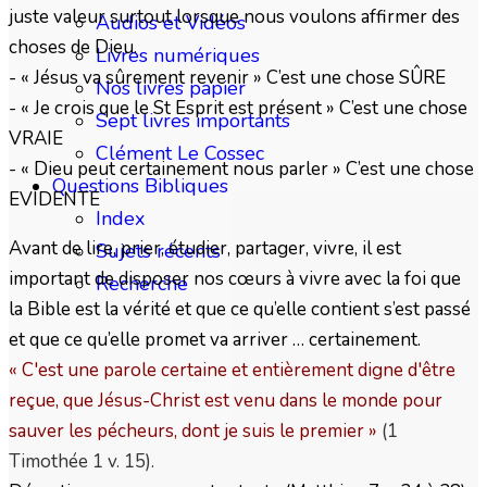
juste valeur surtout lorsque nous voulons affirmer des
Audios et Vidéos
choses de Dieu.
Livres numériques
- « Jésus va sûrement revenir » C’est une chose SÛRE
Nos livres papier
- « Je crois que le St Esprit est présent » C’est une chose
Sept livres importants
VRAIE
Clément Le Cossec
- « Dieu peut certainement nous parler » C’est une chose
Questions Bibliques
EVIDENTE
Index
Avant de lire, prier, étudier, partager, vivre, il est
Sujets récents
important de disposer nos cœurs à vivre avec la foi que
Recherche
la Bible est la vérité et que ce qu’elle contient s’est passé
et que ce qu’elle promet va arriver … certainement.
« C'est une parole certaine et entièrement digne d'être
reçue, que Jésus-Christ est venu dans le monde pour
sauver les pécheurs, dont je suis le premier
»
(1
Timothée 1 v. 15).