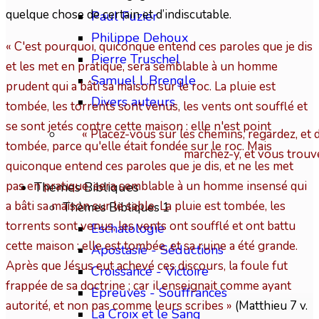
quelque chose de certain et d’indiscutable.
Paul Fuzier
Philippe Dehoux
« C'est pourquoi, quiconque entend ces paroles que je dis
Pierre Truschel
et les met en pratique, sera semblable à un homme
Samuel L.Brengle
prudent qui a bâti sa maison sur le roc. La pluie est
Divers auteurs
tombée, les torrents sont venus, les vents ont soufflé et
se sont jetés contre cette maison : elle n'est point
« Placez-vous sur les chemins, regardez, et 
tombée, parce qu'elle était fondée sur le roc. Mais
marchez-y, et vous trouv
quiconque entend ces paroles que je dis, et ne les met
pas en pratique, sera semblable à un homme insensé qui
Themes Bibliques
a bâti sa maison sur le sable. La pluie est tombée, les
Thèmes Bibliques 1
torrents sont venus, les vents ont soufflé et ont battu
Eschatologie
cette maison : elle est tombée, et sa ruine a été grande.
Apostasie - Séductions
Après que Jésus eut achevé ces discours, la foule fut
Croissance - Victoire
frappée de sa doctrine ; car il enseignait comme ayant
Epreuves - Souffrances
autorité, et non pas comme leurs scribes »
(Matthieu 7 v.
La Croix et le Sang