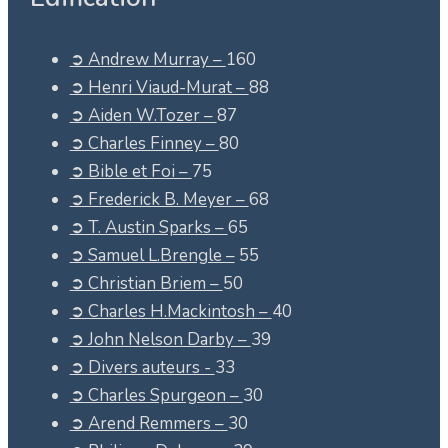
➲ Andrew Murray –
160
➲ Henri Viaud-Murat –
88
➲ Aiden W.Tozer –
87
➲ Charles Finney –
80
➲ Bible et Foi –
75
➲ Frederick B. Meyer –
68
➲ T. Austin Sparks –
65
➲ Samuel L.Brengle –
55
➲ Christian Briem –
50
➲ Charles H.Mackintosh –
40
➲ John Nelson Darby –
39
➲ Divers auteurs -
33
➲ Charles Spurgeon –
30
➲ Arend Remmers –
30