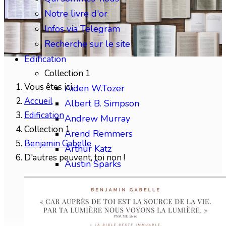
Notre livre d'or
Infos via Telegram
Recherche sur le site
Edification
Collection 1
Vous êtes ici :
Aiden W.Tozer
Accueil
Albert B. Simpson
Edification
Andrew Murray
Collection 1
Arend Remmers
Benjamin Gabelle
Arthur Katz
D'autres peuvent, toi non !
Austin Sparks
Benjamin Gabelle
Collection 2
Charles H.Mackintosh
Charles Spurgeon