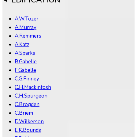
A.W.Tozer
A.Murray
A.Remmers
A.Katz
A.Sparks
B.Gabelle
F.Gabelle
C.G.Finney
C.H.Mackintosh
C.H.Spurgeon
C.Brogden
C.Briem
D.Wilkerson
E.K.Bounds