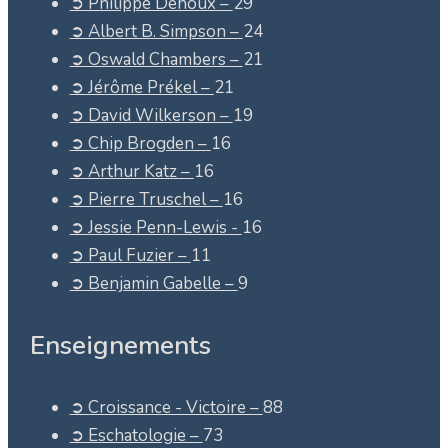
➲ Philippe Dehoux –
29
➲ Albert B. Simpson –
24
➲ Oswald Chambers –
21
➲ Jérôme Prékel –
21
➲ David Wilkerson –
19
➲ Chip Brogden –
16
➲ Arthur Katz –
16
➲ Pierre Truschel –
16
➲ Jessie Penn-Lewis -
16
➲ Paul Fuzier –
11
➲ Benjamin Gabelle –
9
Enseignements
➲ Croissance - Victoire –
88
➲ Eschatologie –
73