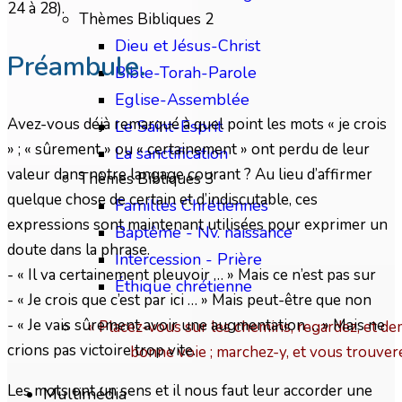
24 à 28).
Thèmes Bibliques 2
Dieu et Jésus-Christ
Préambule.
Bible-Torah-Parole
Eglise-Assemblée
Avez-vous déjà remarqué à quel point les mots « je crois
Le Saint-Esprit
» ; « sûrement » ou « certainement » ont perdu de leur
La sanctification
valeur dans notre langage courant ? Au lieu d’affirmer
Thèmes Bibliques 3
quelque chose de certain et d’indiscutable, ces
Familles Chrétiennes
expressions sont maintenant utilisées pour exprimer un
Baptême - Nv. naissance
doute dans la phrase.
Intercession - Prière
- « Il va certainement pleuvoir … » Mais ce n’est pas sur
Éthique chrétienne
- « Je crois que c’est par ici … » Mais peut-être que non
- « Je vais sûrement avoir une augmentation … » Mais ne
« Placez-vous sur les chemins, regardez, et dem
crions pas victoire trop vite.
bonne voie ; marchez-y, et vous trouver
Les mots ont un sens et il nous faut leur accorder une
Multimédia