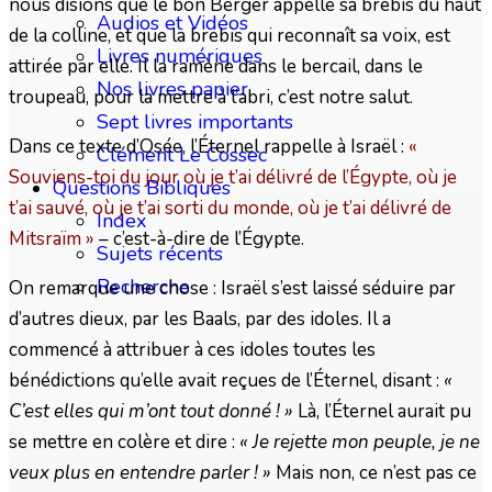
nous disions que le bon Berger appelle sa brebis du haut
Audios et Vidéos
de la colline, et que la brebis qui reconnaît sa voix, est
Livres numériques
attirée par elle. Il la ramène dans le bercail, dans le
Nos livres papier
troupeau, pour la mettre à l’abri, c’est notre salut.
Sept livres importants
Dans ce texte d’Osée, l’Éternel rappelle à Israël :
«
Clément Le Cossec
Souviens-toi du jour où je t’ai délivré de l’Égypte, où je
Questions Bibliques
t’ai sauvé, où je t’ai sorti du monde, où je t’ai délivré de
Index
Mitsraïm »
– c’est-à-dire de l’Égypte.
Sujets récents
Recherche
On remarque une chose : Israël s’est laissé séduire par
d’autres dieux, par les Baals, par des idoles. Il a
commencé à attribuer à ces idoles toutes les
bénédictions qu’elle avait reçues de l’Éternel, disant :
«
C’est elles qui m’ont tout donné ! »
Là, l’Éternel aurait pu
se mettre en colère et dire :
« Je rejette mon peuple, je ne
veux plus en entendre parler ! »
Mais non, ce n’est pas ce