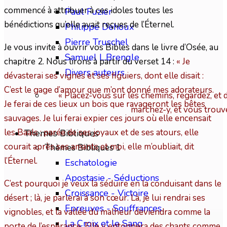
commencé à attribuer à ces idoles toutes les
Paul Fuzier
bénédictions qu’elle avait reçues de l’Éternel.
Philippe Dehoux
Pierre Truschel
Je vous invite à ouvrir vos Bibles dans le livre d’Osée, au
Samuel L.Brengle
chapitre 2. Nous lirons à partir du verset 14 :
« Je
Divers auteurs
dévasterai ses vignes et ses figuiers, dont elle disait :
C’est le gage d’amour que m’ont donné mes adorateurs.
« Placez-vous sur les chemins, regardez, et 
Je ferai de ces lieux un bois que ravageront les bêtes
marchez-y, et vous trouv
sauvages. Je lui ferai expier ces jours où elle encensait
les Baals ; parée de ses joyaux et de ses atours, elle
Themes Bibliques
courait après ses amants et moi, elle m’oubliait, dit
Thèmes Bibliques 1
l’Éternel.
Eschatologie
Apostasie - Séductions
C’est pourquoi je veux la séduire en la conduisant dans le
Croissance - Victoire
désert ; là, je parlerai à son cœur. Là, je lui rendrai ses
Epreuves - Souffrances
vignobles, et la vallée du malheur deviendra comme la
La Croix et le Sang
porte de l’espérance. Elle y entonnera des chants comme