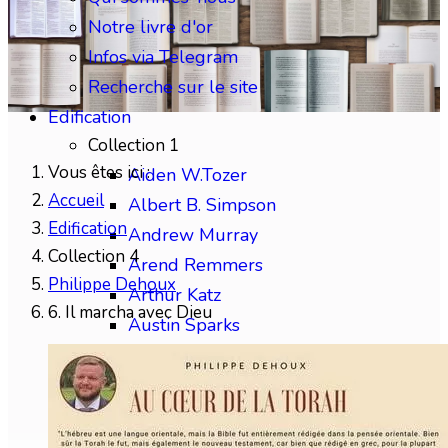
Notre livre d'or
Infos via Telegram
Recherche sur le site
Edification
Collection 1
Vous êtes ici :
Aiden W.Tozer
Accueil
Albert B. Simpson
Edification
Andrew Murray
Collection 4
Arend Remmers
Philippe Dehoux
Arthur Katz
6. Il marcha avec Dieu
Austin Sparks
Benjamin Gabelle
Collection 2
Charles H.Mackintosh
Charles Spurgeon