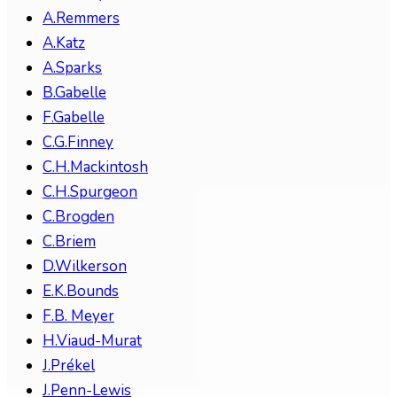
A.Remmers
A.Katz
A.Sparks
B.Gabelle
F.Gabelle
C.G.Finney
C.H.Mackintosh
C.H.Spurgeon
C.Brogden
C.Briem
D.Wilkerson
E.K.Bounds
F.B. Meyer
H.Viaud-Murat
J.Prékel
J.Penn-Lewis