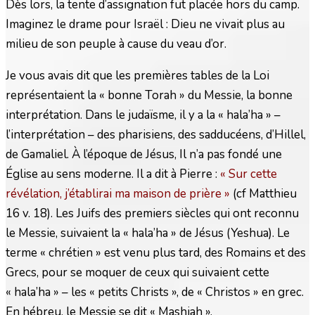
Dès lors, la tente d’assignation fut placée hors du camp.
Imaginez le drame pour Israël : Dieu ne vivait plus au
milieu de son peuple à cause du veau d’or.
Je vous avais dit que les premières tables de la Loi
représentaient la « bonne Torah » du Messie, la bonne
interprétation. Dans le judaïsme, il y a la « hala’ha » –
l’interprétation – des pharisiens, des sadducéens, d’Hillel,
de Gamaliel. À l’époque de Jésus, Il n’a pas fondé une
Église au sens moderne. Il a dit à Pierre :
« Sur cette
révélation, j’établirai ma maison de prière »
(cf Matthieu
16 v. 18). Les Juifs des premiers siècles qui ont reconnu
le Messie, suivaient la « hala’ha » de Jésus (Yeshua). Le
terme « chrétien » est venu plus tard, des Romains et des
Grecs, pour se moquer de ceux qui suivaient cette
« hala’ha » – les « petits Christs », de « Christos » en grec.
En hébreu, le Messie se dit « Mashiah ».