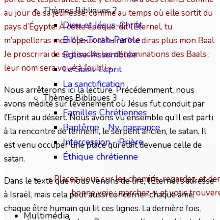
Thèmes Bibliques 2
au jour de sa jeunesse, comme au temps où elle sortit du
Dieu et Jésus-Christ
pays d’Égypte. À cette époque, dit l’Éternel, tu
Bible-Torah-Parole
m’appelleras mon époux et tu ne Me diras plus mon Baal.
Je proscrirai de sa bouche les dénominations des Baals ;
Eglise-Assemblée
leur nom sera voué à l’oubli ».
Le Saint-Esprit
La sanctification
Nous arrêterons ici la lecture. Précédemment, nous
Thèmes Bibliques 3
avons médité sur l’événement où Jésus fut conduit par
Familles Chrétiennes
l’Esprit au désert. Nous avons vu ensemble qu’Il est parti
Baptême - Nv. naissance
à la rencontre de l’ennemi, le serpent ancien, le satan. Il
Intercession - Prière
est venu occuper une place qui était devenue celle de
Éthique chrétienne
satan.
« Placez-vous sur les chemins, regardez, et dem
Dans le texte que nous venons de lire, l’Éternel s’adresse
bonne voie ; marchez-y, et vous trouver
à Israël, mais cela peut aussi concerner chaque âme,
chaque être humain qui lit ces lignes. La dernière fois,
Multimédia