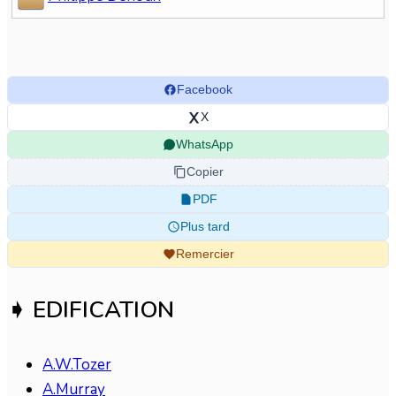
Facebook
X
WhatsApp
Copier
PDF
Plus tard
Remercier
➧ EDIFICATION
A.W.Tozer
A.Murray