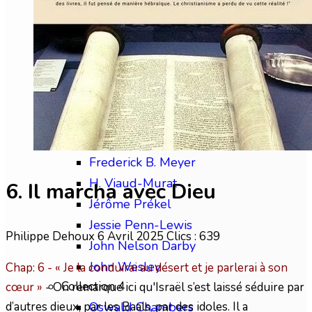
Chip Brogden
Christian Briem
Charles Finney
David Wilkerson
Edward M. Bounds
Collection 3
Frédéric Gabelle
Frederick B. Meyer
H. Viaud-Murat
6. Il marcha avec Dieu
Jérôme Prékel
Jessie Penn-Lewis
Philippe Dehoux
6 Avril 2025
Clics : 639
John Nelson Darby
John Wesley
Chap: 6 - « Je la conduirai au désert et
je parlerai à son
Collection 4
cœur »
- On remarque ici qu'Israël s’est laissé séduire par
d’autres dieux, par les Baals, par des idoles. Il a
Oswald Chambers