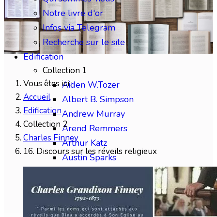
Notre livre d'or
Infos via Telegram
Recherche sur le site
Edification
Collection 1
Vous êtes ici :
Aiden W.Tozer
Accueil
Albert B. Simpson
Edification
Andrew Murray
Collection 2
Arend Remmers
Charles Finney
Arthur Katz
16. Discours sur les réveils religieux
Austin Sparks
Benjamin Gabelle
Collection 2
Charles H.Mackintosh
Charles Spurgeon