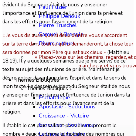
évident du Seigneur était de nous y enseigner
Paul Fuzier
l’importance et l’influence de l’union dans la prière et
Philippe Dehoux
dans les efforts pour l’avancement de la religion.
Pierre Truschel
Samuel L.Brengle
« Je vous dis aussi que si deux d’entre vous s’accordent
Divers auteurs
sur la terre dans tout ce qu’ils demanderont, la chose leur
sera donnée par mon Père qui est aux cieux »
(Matthieu
« Placez-vous sur les chemins, regardez, et 
18.19). Il y a quelques semaines que je me servis de ce
marchez-y, et vous trouv
texte au sujet des réunions de prière. Maintenant je
désire entrer davantage dans l’esprit et dans le sens de
Themes Bibliques
mon texte. Le dessein évident du Seigneur était de nous
Thèmes Bibliques 1
y enseigner l’importance et l’influence de l’union dans la
Eschatologie
prière et dans les efforts pour l’avancement de la
Apostasie - Séductions
religion.
Croissance - Victoire
Epreuves - Souffrances
Il établit le cas plus saillant possible en prenant le
La Croix et le Sang
nombre « deux », comme le moindre des nombres qui