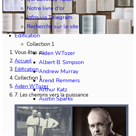
Notre livre d'or
Infos via Telegram
Recherche sur le site
Edification
Collection 1
Vous êtes ici :
Aiden W.Tozer
Accueil
Albert B. Simpson
Edification
Andrew Murray
Collection 1
Arend Remmers
Aiden W.Tozer
Arthur Katz
7. Les chemins vers la puissance
Austin Sparks
Benjamin Gabelle
Collection 2
Charles H.Mackintosh
Charles Spurgeon