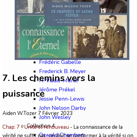
Chip Brogden
Christian Briem
Charles Finney
David Wilkerson
Edward M. Bounds
Collection 3
Frédéric Gabelle
Frederick B. Meyer
7. Les chemins vers la
H. Viaud-Murat
Jérôme Prékel
puissance
Jessie Penn-Lewis
John Nelson Darby
Aiden W.Tozer
7 Février 2023
John Wesley
Collection 4
Chap: 7 - Unité et renouveau
- La connaissance de la
Oswald Chambers
vérité ne suffit pas ; on doit se conformer à la vérité si on