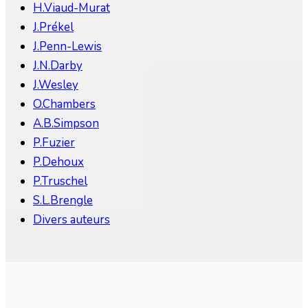
H.Viaud-Murat
J.Prékel
J.Penn-Lewis
J.N.Darby
J.Wesley
O.Chambers
A.B.Simpson
P.Fuzier
P.Dehoux
P.Truschel
S.L.Brengle
Divers auteurs