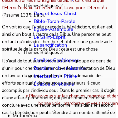
descend sur les montagnes de Sion ; car c'est là que
Thèmes Bibliques 2
l'Éternel envoie la bénédiction, la vie pour l'éternité »
Dieu et Jésus-Christ
(Psaume 133 v. 1 à 3).
Bible-Torah-Parole
On voit ici que l'unité précède la bénédiction, et il en est
Eglise-Assemblée
ainsi d'un bout à l'autre de la Bible. Une personne peut,
Le Saint-Esprit
en tant qu'individu, chercher et obtenir une grande aide
La sanctification
spirituelle de la part de Dieu ; cela est une chose.
Thèmes Bibliques 3
Familles Chrétiennes
Il s'agit de tout autre chose pour un groupe de gens de
Baptême - Nv. naissance
s'unir pour chercher une nouvelle manifestation de Dieu
en faveur du groupe tout entier. Cela demande des
Intercession - Prière
efforts spirituels, de beaucoup supérieurs, à ceux
Éthique chrétienne
accomplis par l'individu seul. Dans le premier cas, il s'agit
« Placez-vous sur les chemins, regardez, et dem
d'une affaire personnelle, qui peut commencer et se
bonne voie ; marchez-y, et vous trouver
conclure avec une seule personne ; mais dans le second
cas, la bénédiction peut s'étendre à un nombre illimité de
Multimédia