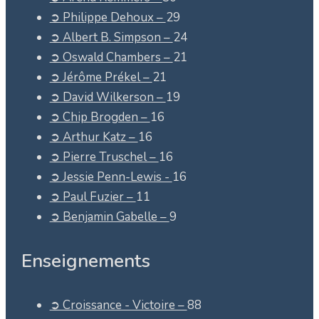
➲ Philippe Dehoux –
29
➲ Albert B. Simpson –
24
➲ Oswald Chambers –
21
➲ Jérôme Prékel –
21
➲ David Wilkerson –
19
➲ Chip Brogden –
16
➲ Arthur Katz –
16
➲ Pierre Truschel –
16
➲ Jessie Penn-Lewis -
16
➲ Paul Fuzier –
11
➲ Benjamin Gabelle –
9
Enseignements
➲ Croissance - Victoire –
88