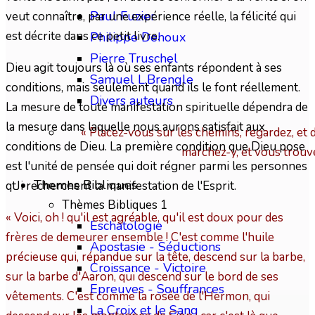
Paul Fuzier
veut connaître, par une expérience réelle, la félicité qui
est décrite dans ce petit livre.
Philippe Dehoux
Pierre Truschel
Dieu agit toujours là où ses enfants répondent à ses
Samuel L.Brengle
conditions, mais seulement quand ils le font réellement.
Divers auteurs
La mesure de toute manifestation spirituelle dépendra de
la mesure dans laquelle nous aurons satisfait aux
« Placez-vous sur les chemins, regardez, et 
conditions de Dieu. La première condition que Dieu pose
marchez-y, et vous trouv
est l'unité de pensée qui doit régner parmi les personnes
Themes Bibliques
qtJi recherchent la manifestation de l'Esprit.
Thèmes Bibliques 1
« Voici, oh ! qu'il est agréable, qu'il est doux pour des
Eschatologie
frères de demeurer ensemble ! C'est comme l'huile
Apostasie - Séductions
précieuse qui, répandue sur la tête, descend sur la barbe,
Croissance - Victoire
sur la barbe d'Aaron, qui descend sur le bord de ses
Epreuves - Souffrances
vêtements. C'est comme la rosée de l'Hermon, qui
La Croix et le Sang