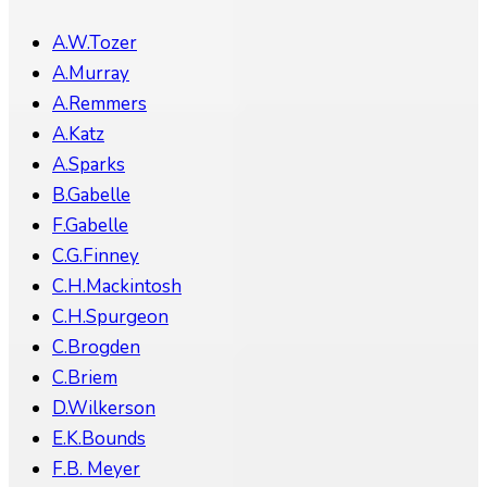
A.W.Tozer
A.Murray
A.Remmers
A.Katz
A.Sparks
B.Gabelle
F.Gabelle
C.G.Finney
C.H.Mackintosh
C.H.Spurgeon
C.Brogden
C.Briem
D.Wilkerson
E.K.Bounds
F.B. Meyer