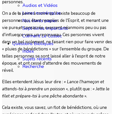
personnes.
Audios et Vidéos
Livres numériques
On a de la peine à croire qu'il existe beaucoup de
personnes qui, étant remplies de l'Esprit, et menant une
Nos livres papier
vie pure et consacrée, exercent néanmoins peu ou pas
Sept livres importants
d'influence vers un renouveau. Ces personnes vivent
Clément Le Cossec
dans un bel isolement, ne faisant rien pour faire venir des
Questions Bibliques
« pluies de bénédictions » sur l'ensemble du groupe. De
Index
telles personnes se sont laissé aller à l'esprit de notre
Sujets récents
époque, et ont cessé d'attendre des mouvements de
Recherche
réveil.
Elles entendent Jésus leur dire :
« Lance l'hameçon et
attends-toi à prendre un poisson »,
plutôt que :
« Jette le
filet et prépare-toi à une pêche abondante
».
Cela existe, vous savez, un flot de bénédictions, où une