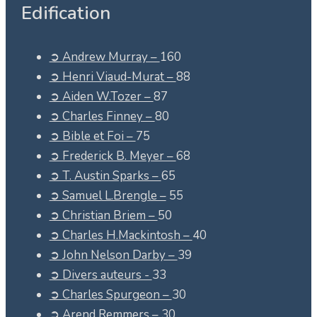
Edification
➲ Andrew Murray –
160
➲ Henri Viaud-Murat –
88
➲ Aiden W.Tozer –
87
➲ Charles Finney –
80
➲ Bible et Foi –
75
➲ Frederick B. Meyer –
68
➲ T. Austin Sparks –
65
➲ Samuel L.Brengle –
55
➲ Christian Briem –
50
➲ Charles H.Mackintosh –
40
➲ John Nelson Darby –
39
➲ Divers auteurs -
33
➲ Charles Spurgeon –
30
➲ Arend Remmers –
30