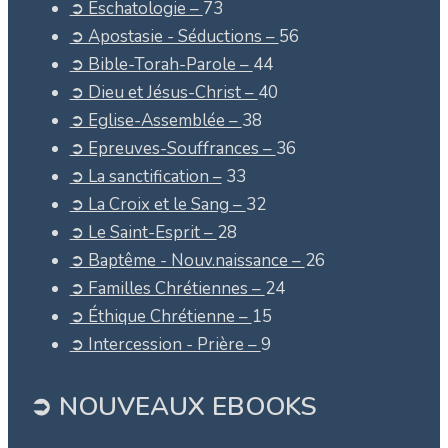
➲ Eschatologie –
73
➲ Apostasie - Séductions –
56
➲ Bible-Torah-Parole –
44
➲ Dieu et Jésus-Christ –
40
➲ Eglise-Assemblée –
38
➲ Epreuves-Souffrances –
36
➲ La sanctification –
33
➲ La Croix et le Sang –
32
➲ Le Saint-Esprit –
28
➲ Baptême - Nouv.naissance –
26
➲ Familles Chrétiennes –
24
➲ Éthique Chrétienne –
15
➲ Intercession - Prière –
9
➲ NOUVEAUX EBOOKS