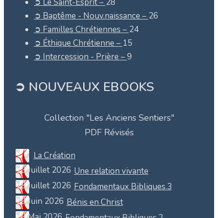
➲ Le Saint-Esprit –
28
➲ Baptême - Nouv.naissance –
26
➲ Familles Chrétiennes –
24
➲ Éthique Chrétienne –
15
➲ Intercession - Prière –
9
➲ NOUVEAUX EBOOKS
Collection "Les Anciens Sentiers"
PDF Révisés
La Création
13 Juillet 2026
Une relation vivante
18 Juillet 2026
Fondamentaux Bibliques.3
29 Juin 2026
Bénis en Christ
19 Mai 2026
Fondamentaux Bibliques.2