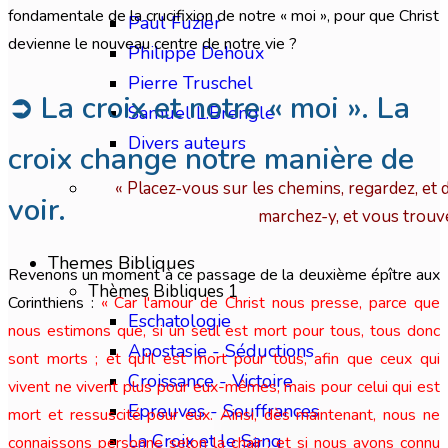
fondamentale de la crucifixion de notre « moi », pour que Christ
Paul Fuzier
devienne le nouveau centre de notre vie ?
Philippe Dehoux
Pierre Truschel
➲ La croix et notre « moi ». La
Samuel L.Brengle
Divers auteurs
croix change notre manière de
« Placez-vous sur les chemins, regardez, et 
voir.
marchez-y, et vous trouv
Themes Bibliques
Revenons un moment à ce passage de la deuxième épître aux
Thèmes Bibliques 1
Corinthiens :
« Car l'amour de Christ nous presse, parce que
Eschatologie
nous estimons que, si un seul est mort pour tous, tous donc
Apostasie - Séductions
sont morts ; et qu'il est mort pour tous, afin que ceux qui
Croissance - Victoire
vivent ne vivent plus pour eux-mêmes, mais pour celui qui est
Epreuves - Souffrances
mort et ressuscité pour eux. Ainsi, dès maintenant, nous ne
La Croix et le Sang
connaissons personne selon la chair ; et si nous avons connu