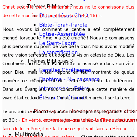
Thèmes Bibliques 2
Christ selon la chair, maintenant nous ne le connaissons plus
Dieu et Jésus-Christ
de cette manière (2 Corinthiens 5 v. 14 à 16) »
.
Bible-Torah-Parole
Nous voyons ici comment le centre a été complètement
Eglise-Assemblée
changé, lorsque le « moi » a été crucifié ! Nous ne connaissons
Le Saint-Esprit
plus personne du point de vue de la chair. Nous avons modifié
La sanctification
notre vision terrestre et adopté la vision céleste de Dieu. Les
Thèmes Bibliques 3
Corinthiens accusaient Paul d'être « insensé » dans son zèle
Familles Chrétiennes
pour Dieu, mais il leur répond en leur montrant de quelle
Baptême - Nv. naissance
manière ce changement de centre fait toute la différence.
Intercession - Prière
Dans les Évangiles, nous constatons que cette manière de
Éthique chrétienne
vivre était celle de Jésus-Christ, quand Il marchait sur la terre.
« Placez-vous sur les chemins, regardez, et dem
Lisons tout d'abord ces paroles du Seigneur dans Jean 5 v. 19
bonne voie ; marchez-y, et vous trouver
et 30 :
« En vérité, en vérité, je vous le dis, le Fils ne peut rien
faire de lui-même, il ne fait que ce qu'il voit faire au Père » … «
Multimédia