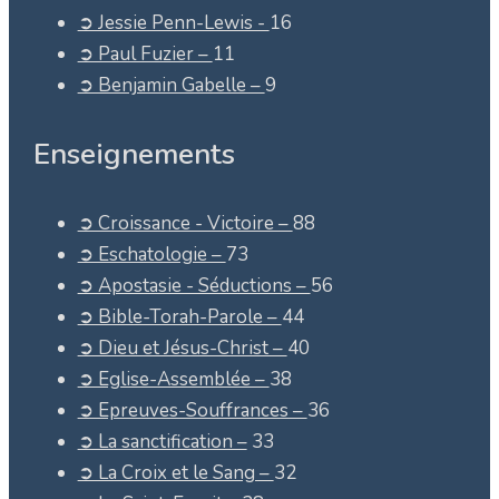
➲ Jessie Penn-Lewis -
16
➲ Paul Fuzier –
11
➲ Benjamin Gabelle –
9
Enseignements
➲ Croissance - Victoire –
88
➲ Eschatologie –
73
➲ Apostasie - Séductions –
56
➲ Bible-Torah-Parole –
44
➲ Dieu et Jésus-Christ –
40
➲ Eglise-Assemblée –
38
➲ Epreuves-Souffrances –
36
➲ La sanctification –
33
➲ La Croix et le Sang –
32