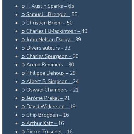
➲ T. Austin Sparks –
65
➲ Samuel L.Brengle –
55
➲ Christian Briem –
50
➲ Charles H.Mackintosh –
40
➲ John Nelson Darby –
39
➲ Divers auteurs -
33
➲ Charles Spurgeon –
30
➲ Arend Remmers –
30
➲ Philippe Dehoux –
29
➲ Albert B. Simpson –
24
➲ Oswald Chambers –
21
➲ Jérôme Prékel –
21
➲ David Wilkerson –
19
➲ Chip Brogden –
16
➲ Arthur Katz –
16
➲ Pierre Truschel –
16