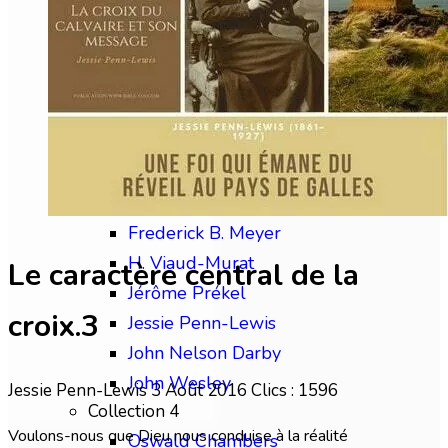
Chip Brogden
Christian Briem
Charles Finney
David Wilkerson
Edward M. Bounds
Collection 3
Frédéric Gabelle
Frederick B. Meyer
H. Viaud-Murat
Le caractère central de la
Jérôme Prékel
croix.3
Jessie Penn-Lewis
John Nelson Darby
John Wesley
Jessie Penn-Lewis
3 Août 2016
Clics : 1596
Collection 4
Voulons-nous que Dieu nous conduise à la réalité
Oswald Chambers