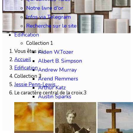
Notre livre d'or
Infos via Telegram
Recherche sur le site
Edification
Collection 1
Vous êtes ici :
Aiden W.Tozer
Accueil
Albert B. Simpson
Edification
Andrew Murray
Collection 3
Arend Remmers
Jessie Penn-Lewis
Arthur Katz
Le caractère central de la croix.3
Austin Sparks
Benjamin Gabelle
Collection 2
Charles H.Mackintosh
Charles Spurgeon