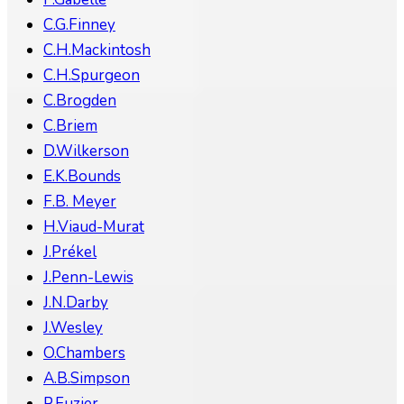
C.G.Finney
C.H.Mackintosh
C.H.Spurgeon
C.Brogden
C.Briem
D.Wilkerson
E.K.Bounds
F.B. Meyer
H.Viaud-Murat
J.Prékel
J.Penn-Lewis
J.N.Darby
J.Wesley
O.Chambers
A.B.Simpson
P.Fuzier