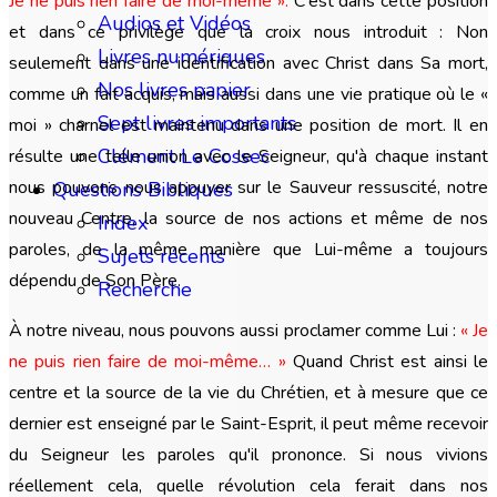
Je ne puis rien faire de moi-même ».
C'est dans cette position
Audios et Vidéos
et dans ce privilège que la croix nous introduit : Non
Livres numériques
seulement dans une identification avec Christ dans Sa mort,
Nos livres papier
comme un fait acquis, mais aussi dans une vie pratique où le «
Sept livres importants
moi » charnel est maintenu dans une position de mort. Il en
Clément Le Cossec
résulte une telle union avec le Seigneur, qu'à chaque instant
nous pouvons nous appuyer sur le Sauveur ressuscité, notre
Questions Bibliques
nouveau Centre, la source de nos actions et même de nos
Index
paroles, de la même manière que Lui-même a toujours
Sujets récents
dépendu de Son Père.
Recherche
À notre niveau, nous pouvons aussi proclamer comme Lui :
« Je
ne puis rien faire de moi-même… »
Quand Christ est ainsi le
centre et la source de la vie du Chrétien, et à mesure que ce
dernier est enseigné par le Saint-Esprit, il peut même recevoir
du Seigneur les paroles qu'il prononce. Si nous vivions
réellement cela, quelle révolution cela ferait dans nos