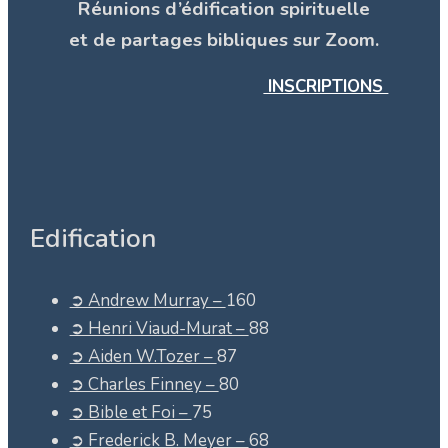
Réunions d’édification spirituelle
et de partages bibliques sur Zoom.
INSCRIPTIONS
Edification
➲ Andrew Murray –
160
➲ Henri Viaud-Murat –
88
➲ Aiden W.Tozer –
87
➲ Charles Finney –
80
➲ Bible et Foi –
75
➲ Frederick B. Meyer –
68