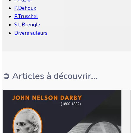
P.Dehoux
P.Truschel
S.L.Brengle
Divers auteurs
➲ Articles à découvrir...