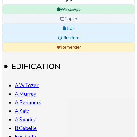
WhatsApp
Copier
PDF
Plus tard
Remercier
➧ EDIFICATION
A.W.Tozer
A.Murray
A.Remmers
A.Katz
A.Sparks
B.Gabelle
F.Gabelle