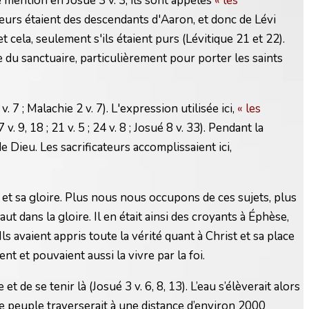
e mention en Josué 3 v. 3, ils sont appelés
« les
eurs étaient des descendants d'Aaron, et donc de Lévi
 cela, seulement s'ils étaient purs (Lévitique 21 et 22).
e du sanctuaire, particulièrement pour porter les saints
 ; Malachie 2 v. 7). L'expression utilisée ici,
« les
, 18 ; 21 v. 5 ; 24 v. 8 ; Josué 8 v. 33). Pendant la
e Dieu. Les sacrificateurs accomplissaient ici,
 et sa gloire. Plus nous nous occupons de ces sujets, plus
t dans la gloire. Il en était ainsi des croyants à Éphèse,
Ils avaient appris toute la vérité quant à Christ et sa place
nt et pouvaient aussi la vivre par la foi.
 de se tenir là (Josué 3 v. 6, 8, 13). L’eau s’élèverait alors
 le peuple traverserait à une distance d’environ 2000