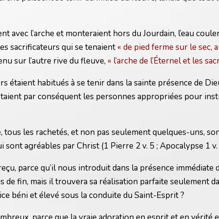
ment avec l’arche et monteraient hors du Jourdain, l’eau co
les sacrificateurs qui se tenaient
« de pied ferme sur le sec, a
enu sur l’autre rive du fleuve,
« l’arche de l’Éternel et les s
eurs étaient habitués à se tenir dans la sainte présence de Di
étaient par conséquent les personnes appropriées pour instr
ous les rachetés, et non pas seulement quelques-uns, sont p
i sont agréables par Christ (1 Pierre 2 v. 5 ; Apocalypse 1 v. 
reçu, parce qu’il nous introduit dans la présence immédiate 
 fin, mais il trouvera sa réalisation parfaite seulement dans
e béni et élevé sous la conduite du Saint-Esprit ?
breux, parce que la vraie adoration en esprit et en vérité 