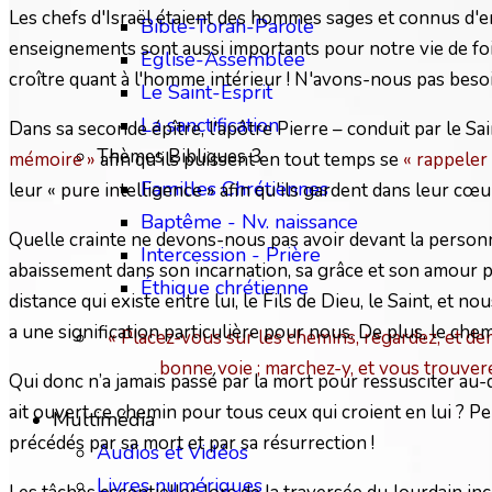
Les chefs d'Israël étaient des hommes sages et connus d'en
Bible-Torah-Parole
enseignements sont aussi importants pour notre vie de foi
Eglise-Assemblée
croître quant à l'homme intérieur ! N'avons-nous pas beso
Le Saint-Esprit
La sanctification
Dans sa seconde épître, l'apôtre Pierre – conduit par le Sain
Thèmes Bibliques 3
mémoire »
afin qu'ils puissent en tout temps se
« rappeler
Familles Chrétiennes
leur « pure intelligence » afin qu'ils gardent dans leur c
Baptême - Nv. naissance
Quelle crainte ne devons-nous pas avoir devant la personn
Intercession - Prière
abaissement dans son incarnation, sa grâce et son amour po
Éthique chrétienne
distance qui existe entre lui, le Fils de Dieu, le Saint, e
a une signification particulière pour nous. De plus, le chem
« Placez-vous sur les chemins, regardez, et dem
bonne voie ; marchez-y, et vous trouver
Qui donc n’a jamais passé par la mort pour ressusciter au-de
ait ouvert ce chemin pour tous ceux qui croient en lui ? Pe
Multimédia
précédés par sa mort et par sa résurrection !
Audios et Vidéos
Livres numériques