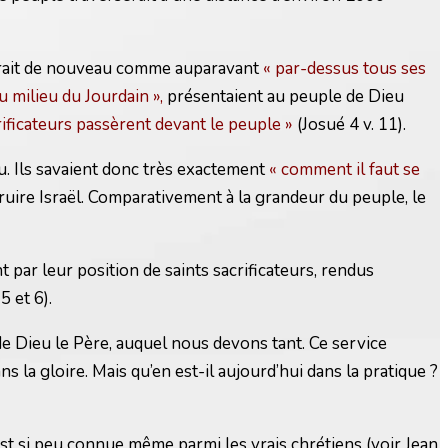
ulerait de nouveau comme auparavant
« par-dessus tous ses
u milieu du Jourdain »,
présentaient au peuple de Dieu
acrificateurs passèrent devant le peuple »
(Josué 4 v. 11).
eu. Ils savaient donc très exactement
« comment il faut se
uire Israël. Comparativement à la grandeur du peuple, le
ar leur position de saints sacrificateurs, rendus
5 et 6).
de Dieu le Père, auquel nous devons tant. Ce service
 la gloire. Mais qu’en est-il aujourd’hui dans la pratique ?
est si peu connue même parmi les vrais chrétiens (voir Jean