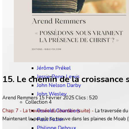
Charles Finney
David Wilkerson
Edward M. Bounds
Collection 3
Frédéric Gabelle
Frederick B. Meyer
H. Viaud-Murat
Jérôme Prékel
Jessie Penn-Lewis
15. Le chemin de la croissance s
John Nelson Darby
John Wesley
Arend Remmers
15 Février 2025
Clics : 520
Collection 4
Oswald Chambers
Chap: 7 - La traversée du Jourdain (suite) -
La traversée du
Maintenant le peuple se trouve dans les plaines de Moab (
Paul Fuzier
Philippe Dehoux