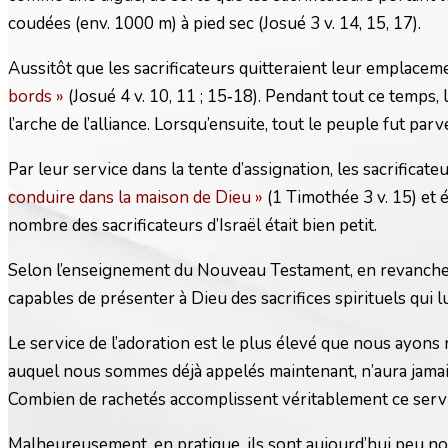
coudées (env. 1000 m) à pied sec (Josué 3 v. 14, 15, 17).
Aussitôt que les sacrificateurs quitteraient leur emplace
bords »
(Josué 4 v. 10, 11 ; 15‑18). Pendant tout ce temps, 
l’arche de l’alliance. Lorsqu’ensuite, tout le peuple fut parv
Par leur service dans la tente d’assignation, les sacrificat
conduire dans la maison de Dieu »
(1 Timothée 3 v. 15) et 
nombre des sacrificateurs d’Israël était bien petit.
Selon l’enseignement du Nouveau Testament, en revanche, t
capables de présenter à Dieu des sacrifices spirituels qui lu
Le service de l’adoration est le plus élevé que nous ayons 
auquel nous sommes déjà appelés maintenant, n’aura jamais de
Combien de rachetés accomplissent véritablement ce servic
Malheureusement, en pratique, ils sont aujourd’hui peu nom