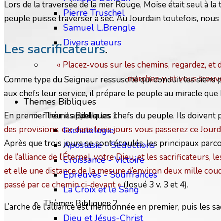
Lors de la traversée de la mer Rouge, Moïse était seul à la t
Pierre Truschel
peuple puisse traverser à sec. Au Jourdain toutefois, nous
Samuel L.Brengle
Divers auteurs
Les sacrificateurs
.
« Placez-vous sur les chemins, regardez, et 
marchez-y, et vous trouv
Comme type du Seigneur ressuscité qui conduit les siens par l
aux chefs leur service, il prépare le peuple au miracle que Di
Themes Bibliques
En premier lieu, il appelle les chefs du peuple. Ils doive
Thèmes Bibliques 1
des provisions, car dans trois jours vous passerez ce Jour
Eschatologie
Après que trois jours se sont écoulés, les principaux pa
Apostasie - Séductions
de l’alliance de l’Éternel, votre Dieu, et les sacrificateurs,
Croissance - Victoire
et elle une distance de la mesure d’environ deux mille cou
Epreuves - Souffrances
passé par ce chemin ci-devant »
(Josué 3 v. 3 et 4).
La Croix et le Sang
Thèmes Bibliques 2
L’arche de l'alliance est mentionnée en premier, puis les s
Dieu et Jésus-Christ