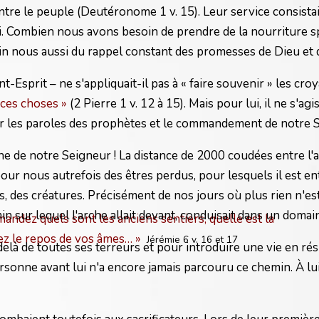
tre le peuple (Deutéronome 1 v. 15). Leur service consistai
. Combien nous avons besoin de prendre de la nourriture spi
in nous aussi du rappel constant des promesses de Dieu et d
t-Esprit – ne s'appliquait-il pas à « faire souvenir » les croy
 ces choses »
(2 Pierre 1 v. 12 à 15). Mais pour lui, il ne s'ag
œur les paroles des prophètes et le commandement de notre Se
e de notre Seigneur ! La distance de 2000 coudées entre l'
ur nous autrefois des êtres perdus, pour lesquels il est en
t nous, des créatures. Précisément de nos jours où plus rien 
in sur lequel l'arche allait devant, conduisait dans un domai
andez quels sont les anciens sentiers, quelle est la
ez le repos de vos âmes… »
Jérémie 6 v. 16 et 17
là de toutes ses terreurs et pour introduire une vie en résurr
rsonne avant lui n'a encore jamais parcouru ce chemin. À lui