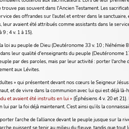
combaient toutefois aux sacrificateurs. Lors de leur premièr
 trouve pas souvent dans l'Ancien Testament. Les sacrificat
ice des offrandes sur l'autel et entrer dans le sanctuaire, et
, leur avaient été attribués comme assistants dans le servic
 ; 4 v. 1 à 15).
 loi au peuple de Dieu (Deutéronome 33 v. 10 ; Néhémie 8 v. 7
 dans leur qualité d'enseignants du peuple (Deutéronome 17 v. 9
uple par des paroles, mais par leur activité : porter l'arche d
ement aux Lévites.
adultes » qui présentent devant nos cœurs le Seigneur Jésus
ut, et de vivre dans la communion avec lui qui est déjà là-hau
du et avaient été instruits en lui »
(Éphésiens 4 v. 20 et 21). 
i par la foi déjà maintenant. C’est ainsi qu’ils la connaissaie
er l’arche de l’alliance devant le peuple jusque sur la rive et
arche puissent se tenir au milieu du fleuve, tandis que tout