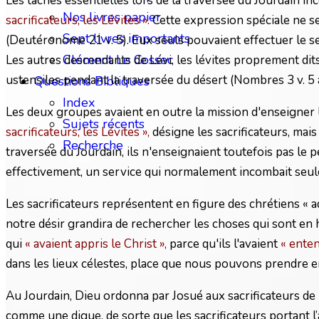
Les tâches essentielles lors de la traversée du Jourdain in
Nos livres papier
sacrificateurs, les Lévites ».
Cette expression spéciale ne se
Sept livres importants
(Deutéronome 21 v. 5). Eux seuls pouvaient effectuer le serv
Clément Le Cossec
Les autres descendants de Lévi, les lévites proprement dits
ustensiles pendant la traversée du désert (Nombres 3 v. 5 à 9
Questions Bibliques
Index
Les deux groupes avaient en outre la mission d'enseigner la
Sujets récents
sacrificateurs, les Lévites »,
désigne les sacrificateurs, mais
Recherche
traversée du Jourdain, ils n'enseignaient toutefois pas le pe
effectivement, un service qui normalement incombait seul
Les sacrificateurs représentent en figure des chrétiens « 
notre désir grandira de rechercher les choses qui sont en ha
qui
« avaient appris le Christ »,
parce qu'ils l'avaient
« enten
dans les lieux célestes, place que nous pouvons prendre en lu
Au Jourdain, Dieu ordonna par Josué aux sacrificateurs de port
comme une digue, de sorte que les sacrificateurs portant l’