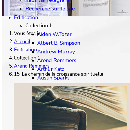
Infos via Telegram
Recherche sur le site
Edification
Collection 1
Vous êtes ici :
Aiden W.Tozer
Accueil
Albert B. Simpson
Edification
Andrew Murray
Collection 1
Arend Remmers
Arend Remmers
Arthur Katz
15. Le chemin de la croissance spirituelle
Austin Sparks
Benjamin Gabelle
Collection 2
Charles H.Mackintosh
Charles Spurgeon
Chip Brogden
Christian Briem