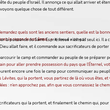
ête du peuple d’Israël. Il annonça ce qui allait arriver et éte
 voyons quelque chose de tout différent.
demandez quels sont les anciens sentiers, quelle est la bonne
erez le repos de vos âmes… »
a puissance du Saint-Esprit, Josué n’est pas seul ici. Il a cer
Jérémie 6 v. 16 et 17
eu allait faire, et il commande aux sacrificateurs de porter l’
nt parcourir le camp et commander au peuple de se préparer p
dain pour aller prendre possession du pays que l’Éternel, v
rcourent encore une fois le camp pour communiquer au peuple
 les Lévites, qui la portent, vous partirez de là où vous êtes,
dées : n’en approchez pas, afin que vous connaissiez le che
acrificateurs qui la portent, et finalement le chemin qui, po