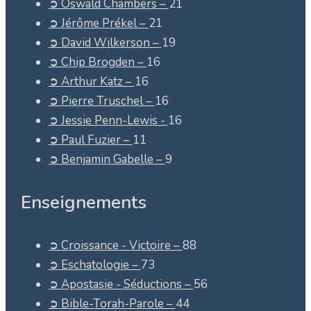
➲ Oswald Chambers –
21
➲ Jérôme Prékel –
21
➲ David Wilkerson –
19
➲ Chip Brogden –
16
➲ Arthur Katz –
16
➲ Pierre Truschel –
16
➲ Jessie Penn-Lewis -
16
➲ Paul Fuzier –
11
➲ Benjamin Gabelle –
9
Enseignements
➲ Croissance - Victoire –
88
➲ Eschatologie –
73
➲ Apostasie - Séductions –
56
➲ Bible-Torah-Parole –
44