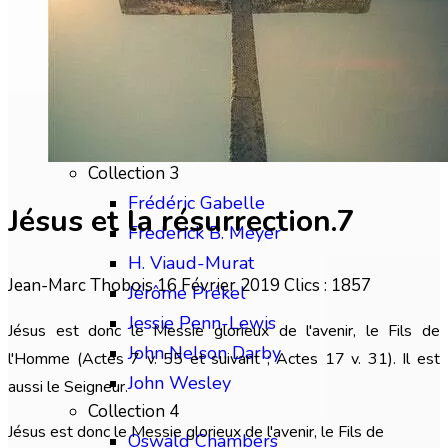
Chip Brogden
Christian Briem
Charles Finney
David Wilkerson
Edward M. Bounds
Collection 3
Frédéric Gabelle
Jésus et la résurrection.7
Frederick B. Meyer
H. Viaud-Murat
Jean-Marc Thobois
16 Février 2019
Clics : 1857
Jérôme Prékel
Jessie Penn-Lewis
Jésus est donc le Messie glorieux de l'avenir, le Fils de
John Nelson Darby
l'Homme (Actes 7 v. 55 et suivant ; Actes 17 v. 31). Il est
John Wesley
aussi le Seigneur.
Collection 4
Jésus est donc le Messie glorieux de l'avenir, le Fils de
Oswald Chambers