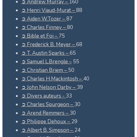
➲ Andrew Murray –
160
➲ Henri Viaud-Murat –
88
➲ Aiden W.Tozer –
87
➲ Charles Finney –
80
➲ Bible et Foi –
75
➲ Frederick B. Meyer –
68
➲ T. Austin Sparks –
65
➲ Samuel L.Brengle –
55
➲ Christian Briem –
50
➲ Charles H.Mackintosh –
40
➲ John Nelson Darby –
39
➲ Divers auteurs -
33
➲ Charles Spurgeon –
30
➲ Arend Remmers –
30
➲ Philippe Dehoux –
29
➲ Albert B. Simpson –
24