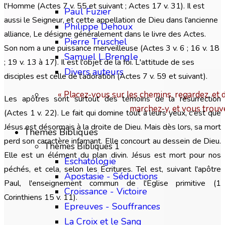
l'Homme (Actes 7 v. 55 et suivant ; Actes 17 v. 31). Il est
Paul Fuzier
aussi le Seigneur, et cette appellation de Dieu dans l'ancienne
Philippe Dehoux
alliance, Le désigne généralement dans le livre des Actes.
Pierre Truschel
Son nom a une puissance merveilleuse (Actes 3 v. 6 ; 16 v. 18
Samuel L.Brengle
; 19 v. 13 à 17). Il est l'objet de la foi. L'attitude de ses
Divers auteurs
disciples est celle de l'adoration (Actes 7 v. 59 et suivant).
« Placez-vous sur les chemins, regardez, et 
Les apôtres sont surtout des témoins de la résurrection
marchez-y, et vous trouv
(Actes 1 v. 22). Le fait qui domine tout à leurs yeux, c'est que
Jésus est désormais à la droite de Dieu. Mais dès lors, sa mort
Themes Bibliques
perd son caractère infamant. Elle concourt au dessein de Dieu.
Thèmes Bibliques 1
Elle est un élément du plan divin. Jésus est mort pour nos
Eschatologie
péchés, et cela, selon les Écritures. Tel est, suivant l'apôtre
Apostasie - Séductions
Paul, l'enseignement commun de l'Église primitive (1
Croissance - Victoire
Corinthiens 15 v. 11).
Epreuves - Souffrances
La Croix et le Sang