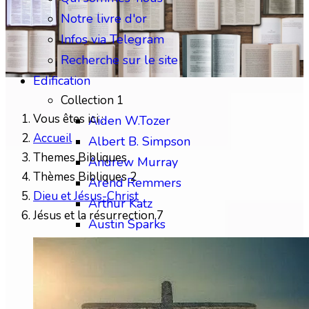
Notre livre d'or
Infos via Telegram
Recherche sur le site
Edification
Collection 1
Vous êtes ici :
Aiden W.Tozer
Accueil
Albert B. Simpson
Themes Bibliques
Andrew Murray
Thèmes Bibliques 2
Arend Remmers
Dieu et Jésus-Christ
Arthur Katz
Jésus et la résurrection.7
Austin Sparks
Benjamin Gabelle
Collection 2
Charles H.Mackintosh
Charles Spurgeon