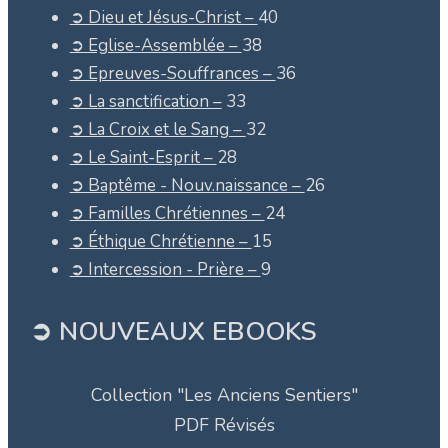
➲ Dieu et Jésus-Christ –
40
➲ Eglise-Assemblée –
38
➲ Epreuves-Souffrances –
36
➲ La sanctification –
33
➲ La Croix et le Sang –
32
➲ Le Saint-Esprit –
28
➲ Baptême - Nouv.naissance –
26
➲ Familles Chrétiennes –
24
➲ Éthique Chrétienne –
15
➲ Intercession - Prière –
9
➲ NOUVEAUX EBOOKS
Collection "Les Anciens Sentiers"
PDF Révisés