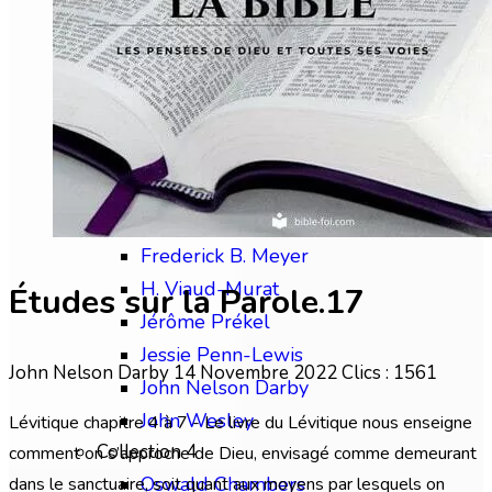
Chip Brogden
Christian Briem
Charles Finney
David Wilkerson
Edward M. Bounds
Collection 3
Frédéric Gabelle
Frederick B. Meyer
H. Viaud-Murat
Études sur la Parole.17
Jérôme Prékel
Jessie Penn-Lewis
John Nelson Darby
14 Novembre 2022
Clics : 1561
John Nelson Darby
John Wesley
Lévitique chapitre 4 à 7 - Le livre du Lévitique nous enseigne
Collection 4
comment on s’approche de Dieu, envisagé comme demeurant
Oswald Chambers
dans le sanctuaire, soit quant aux moyens par lesquels on