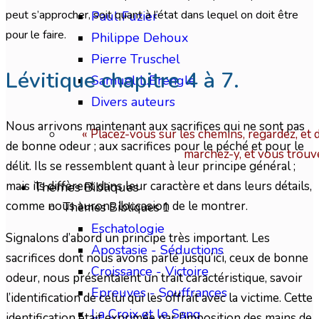
peut s’approcher, soit quant à l’état dans lequel on doit être
Paul Fuzier
pour le faire.
Philippe Dehoux
Pierre Truschel
Lévitique chapitre 4 à 7.
Samuel L.Brengle
Divers auteurs
Nous arrivons maintenant aux sacrifices qui ne sont pas
« Placez-vous sur les chemins, regardez, et 
de bonne odeur ; aux sacrifices pour le péché et pour le
marchez-y, et vous trouv
délit. Ils se ressemblent quant à leur principe général ;
mais ils diffèrent dans leur caractère et dans leurs détails,
Themes Bibliques
comme nous aurons l’occasion de le montrer.
Thèmes Bibliques 1
Eschatologie
Signalons d’abord un principe très important. Les
Apostasie - Séductions
sacrifices dont nous avons parlé jusqu’ici, ceux de bonne
Croissance - Victoire
odeur, nous présentaient un trait caractéristique, savoir
Epreuves - Souffrances
l’identification de celui qui les offrait avec la victime. Cette
La Croix et le Sang
identification était exprimée par l’imposition des mains de