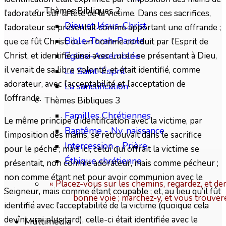
Thèmes Bibliques 2
l’adorateur sur la tête de la victime. Dans ces sacrifices,
Dieu et Jésus-Christ
l’adorateur se présentait comme apportant une offrande ;
Bible-Torah-Parole
que ce fût Christ, ou un homme conduit par l’Esprit de
Christ, et identifié ainsi avec Lui en se présentant à Dieu,
Eglise-Assemblée
il venait de sa libre volonté, et était identifié, comme
Le Saint-Esprit
adorateur, avec l’acceptabilité et l’acceptation de
La sanctification
l’offrande.
Thèmes Bibliques 3
Familles Chrétiennes
Le même principe d’identification avec la victime, par
Baptême - Nv. naissance
l’imposition des mains, se retrouvait dans le sacrifice
Intercession - Prière
pour le péché ; mais ici, celui qui offrait la victime se
Éthique chrétienne
présentait, non comme adorateur, mais comme pécheur ;
non comme étant net pour avoir communion avec le
« Placez-vous sur les chemins, regardez, et dem
Seigneur, mais comme étant coupable ; et, au lieu qu’il fût
bonne voie ; marchez-y, et vous trouver
identifié avec l’acceptabilité de la victime (quoique cela
devînt vrai plus tard), celle-ci était identifiée avec le
Multimédia