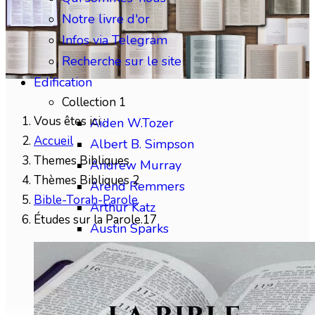
Notre livre d'or
Infos via Telegram
Recherche sur le site
Edification
Collection 1
Vous êtes ici :
Aiden W.Tozer
Accueil
Albert B. Simpson
Themes Bibliques
Andrew Murray
Thèmes Bibliques 2
Arend Remmers
Bible-Torah-Parole
Arthur Katz
Études sur la Parole.17
Austin Sparks
Benjamin Gabelle
Collection 2
Charles H.Mackintosh
Charles Spurgeon