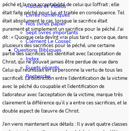
péché et la non acceptabilité de celui qui l’offrait ; elle
Audios et Vidéos
était faite péché pour lui, et traitée en conséquence. Tel
Livres numériques
était absolument le cas, lorsque le sacrifice était
Nos livres papier
purement et simplement un sacrifice pour le péché. J’ai
Sept livres importants
dit : « Quoique cela devînt vrai plus tard », parce que, dans
Clément Le Cossec
plusieurs des sacrifices pour le péché, une certaine
Questions Bibliques
partie des sacrifices les identifiait avec l’acceptation de
Index
Christ, qui ne pouvait jamais être perdue de vue dans
Sujets récents
Celui qui réunissait en sa personne la vertu de tous les
Recherche
sacrifices. La distinction entre l’identification de la victime
avec le péché du coupable et l’identification de
l’adorateur avec l’acceptation de la victime, marque très
clairement la différence qu’il y a entre ces sacrifices, et le
double aspect de l’œuvre de Christ.
J’en viens maintenant aux détails : Il y avait quatre classes