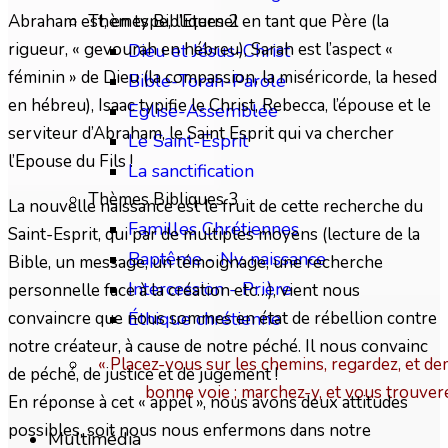
Abraham est, en type, l’Eternel en tant que Père (la
Thèmes Bibliques 2
rigueur, « gevourah en hébreu), Sarah est l’aspect «
Dieu et Jésus-Christ
féminin » de Dieu (la compassion, la miséricorde, la hesed
Bible-Torah-Parole
en hébreu), Isaac typifie le Christ, Rebecca, l’épouse et le
Eglise-Assemblée
serviteur d’Abraham, le Saint Esprit qui va chercher
Le Saint-Esprit
l’Epouse du Fils !
La sanctification
Thèmes Bibliques 3
La nouvelle naissance est le fruit de cette recherche du
Familles Chrétiennes
Saint-Esprit, qui par de multiples moyens (lecture de la
Baptême - Nv. naissance
Bible, un message, un témoignage, une recherche
Intercession - Prière
personnelle face à la création etc…), vient nous
convaincre que nous sommes en état de rébellion contre
Éthique chrétienne
notre créateur, à cause de notre péché. Il nous convainc
« Placez-vous sur les chemins, regardez, et dem
de péché, de justice et de jugement !
bonne voie ; marchez-y, et vous trouver
En réponse à cet « appel », nous avons deux attitudes
possibles, soit nous nous enfermons dans notre
Multimédia