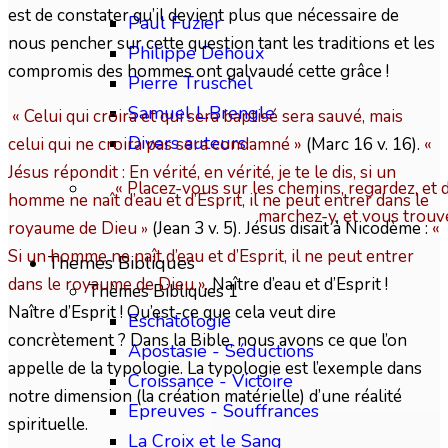
est de constater qu’il devient plus que nécessaire de
Paul Fuzier
nous pencher sur cette question tant les traditions et les
Philippe Dehoux
compromis des hommes ont galvaudé cette grâce !
Pierre Truschel
Samuel L.Brengle
« Celui qui croira et qui sera baptisé sera sauvé, mais
Divers auteurs
celui qui ne croira pas sera condamné »
(Marc 16 v. 16).
«
Jésus répondit : En vérité, en vérité, je te le dis, si un
« Placez-vous sur les chemins, regardez, et 
homme ne naît d’eau et d’Esprit, il ne peut entrer dans le
marchez-y, et vous trouv
royaume de Dieu
(Jean 3 v. 5). Jésus disait à Nicodème :
«
»
Si un homme ne naît d’eau et d’Esprit, il ne peut entrer
Themes Bibliques
dans le royaume de Dieu ».
Naître d’eau et d’Esprit !
Thèmes Bibliques 1
Naître d’Esprit ! Qu’est-ce que cela veut dire
Eschatologie
concrètement ? Dans la Bible, nous avons ce que l’on
Apostasie - Séductions
appelle de la typologie. La typologie est l’exemple dans
Croissance - Victoire
notre dimension (la création matérielle) d’une réalité
Epreuves - Souffrances
spirituelle.
La Croix et le Sang