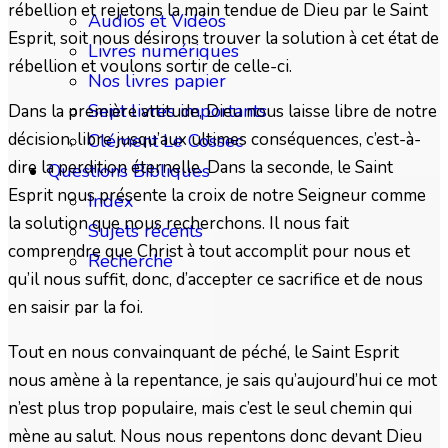
rébellion et rejetons la main tendue de Dieu par le Saint
Audios et Vidéos
Esprit, soit nous désirons trouver la solution à cet état de
Livres numériques
rébellion et voulons sortir de celle-ci.
Nos livres papier
Sept livres importants
Dans la première attitude, Dieu nous laisse libre de notre
décision, libre jusqu’aux ultimes conséquences, c’est-à-
Clément Le Cossec
dire la perdition éternelle. Dans la seconde, le Saint
Questions Bibliques
Esprit nous présente la croix de notre Seigneur comme
Index
la solution que nous recherchons. Il nous fait
Sujets récents
comprendre que Christ à tout accomplit pour nous et
Recherche
qu’il nous suffit, donc, d’accepter ce sacrifice et de nous
en saisir par la foi.
Tout en nous convainquant de péché, le Saint Esprit
nous amène à la repentance, je sais qu’aujourd’hui ce mot
n’est plus trop populaire, mais c’est le seul chemin qui
mène au salut. Nous nous repentons donc devant Dieu