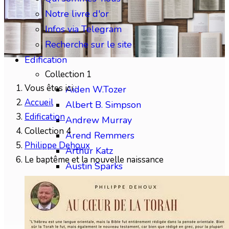
Notre livre d'or
Infos via Telegram
Recherche sur le site
Edification
Collection 1
Vous êtes ici :
Aiden W.Tozer
Accueil
Albert B. Simpson
Edification
Andrew Murray
Collection 4
Arend Remmers
Philippe Dehoux
Arthur Katz
Le baptême et la nouvelle naissance
Austin Sparks
Benjamin Gabelle
Collection 2
Charles H.Mackintosh
Charles Spurgeon