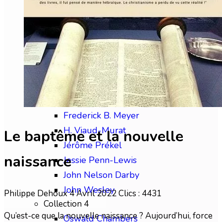
Chip Brogden
Christian Briem
Charles Finney
David Wilkerson
Edward M. Bounds
Collection 3
Frédéric Gabelle
Frederick B. Meyer
H. Viaud-Murat
Le baptême et la nouvelle
Jérôme Prékel
naissance
Jessie Penn-Lewis
John Nelson Darby
John Wesley
Philippe Dehoux
4 Avril 2022
Clics : 4431
Collection 4
Qu’est-ce que la nouvelle naissance ? Aujourd’hui, force
Oswald Chambers