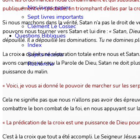
Nos livres papier
publiquement en spectacle, en triomphant d’elles par la cr
Sept livres importants
Si nous marchons dans la vérité, Satan n’a pas le droit de
Clément Le Cossec
pouvons nous tourner vers Satan et lui dire :
« Satan, Dieu 
Questions Bibliques
dépouillé. Il a dépouillé les dominations. Tu ne domines pl
Index
La croix a opéré une séparation totale entre nous et Satan.
Sujets récents
avons compris et reçu la Parole de Dieu, Satan ne doit plus
Recherche
puissance du malin.
« Voici, je vous ai donné le pouvoir de marcher sur les serp
Cela ne signifie pas que nous n’allons pas avoir des épreuv
combattre le bon combat de la foi, en nous appuyant sur la 
« La prédication de la croix est une puissance de Dieu pour
C’est à la croix que tout a été accompli. Le Seigneur Jésus a dé