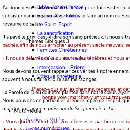
Bible-Torah-Parole
J’ai donc besoin de connaître la vérité pour lui résister. J
Eglise-Assemblée
subsister dans mes pensées. Je dois le faire au nom du Seig
royaume de Satan.
Le Saint-Esprit
La sanctification
Il a payé le prix, c’est-à-dire son sang précieux. Il nous a
Thèmes Bibliques 3
péchés, afin de nous arracher au présent siècle mauvais, s
Familles Chrétiennes
« Il nous a délivrés de la puissance des ténèbres et nous 
Baptême - Nv. naissance
Intercession - Prière
Nous devons souvent rappeler ces vérités à notre ennemi. I
Éthique chrétienne
souvent à nous faire croire ses mensonges.
« Placez-vous sur les chemins, regardez, et dem
La Parole de Dieu doit être plantée dans notre cœur. Ayant
bonne voie ; marchez-y, et vous trouver
Nous pouvons en particulier prendre l’épée de l’Esprit, qui
maintenant, au nom puissant du Seigneur Jésus ! »
Multimédia
Audios et Vidéos
« Vous qui étiez morts par vos offenses et par l’incirconcisi
Livres numériques
dont les ordonnances nous condamnaient et qui subsistait cont