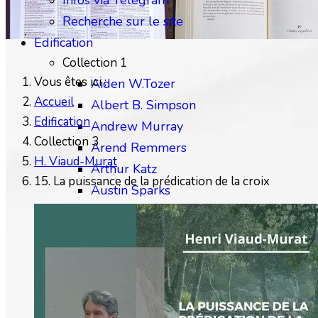
Infos via Telegram
Recherche sur le site
Edification
Collection 1
Vous êtes ici :
Aiden W.Tozer
Accueil
Albert B. Simpson
Edification
Andrew Murray
Collection 3
Arend Remmers
H. Viaud-Murat
Arthur Katz
15. La puissance de la prédication de la croix
Austin Sparks
Benjamin Gabelle
Collection 2
Charles H.Mackintosh
Charles Spurgeon
Chip Brogden
Christian Briem