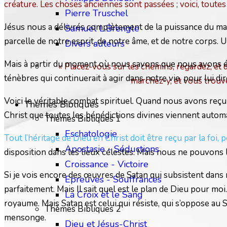
créature. Les choses anciennes sont passées ; voici, tout
Pierre Truschel
Jésus nous a délivrés complètement de la puissance du maît
Samuel L.Brengle
parcelle de notre esprit, de notre âme, et de notre corps. 
Divers auteurs
Mais à partir du moment où nous savons que nous avons été
« Placez-vous sur les chemins, regardez, et 
ténèbres qui continuerait à agir dans notre vie, pour lui dir
marchez-y, et vous trouv
Voici le véritable combat spirituel. Quand nous avons reçu 
Themes Bibliques
Christ que toutes les bénédictions divines viennent autom
Thèmes Bibliques 1
Eschatologie
Tout l’héritage de Dieu en Christ doit être reçu par la foi, 
Apostasie - Séductions
disposition dans les lieux célestes. Mais nous ne pouvons la
Croissance - Victoire
Si je vois encore des œuvres de Satan qui subsistent dans m
Epreuves - Souffrances
parfaitement. Mais Il sait quel est le plan de Dieu pour moi.
La Croix et le Sang
royaume. Mais Satan est celui qui résiste, qui s’oppose au 
Thèmes Bibliques 2
mensonge.
Dieu et Jésus-Christ