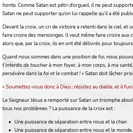
honte. Comme Satan est pétri d’orgueil, il ne peut supporter 
Satan ne peut supporter qu’on lui rappelle qu’il a été publ
Devant la croix, un cri de victoire a retenti dans le ciel, e
faire croire des mensonges. Il veut même faire croire aux ch
alors que, par la croix, ils en ont été délivrés pour toujours
Quand nous sommes dans une position de foi, nous pouvons ré
t’interdis de toucher à mon foyer, à mon corps, à ma santé,
persévère dans la foi et le combat ! »
Satan doit lâcher pris
« Soumettez-vous donc à Dieu ; résistez au diable, et il fuir
Le Seigneur Jésus a remporté sur Satan un triomphe absolu, 
tous nos problèmes ? La puissance de la croix est :
Une puissance de séparation entre nous et la chair.
Une puissance de séparation entre nous et le monde.