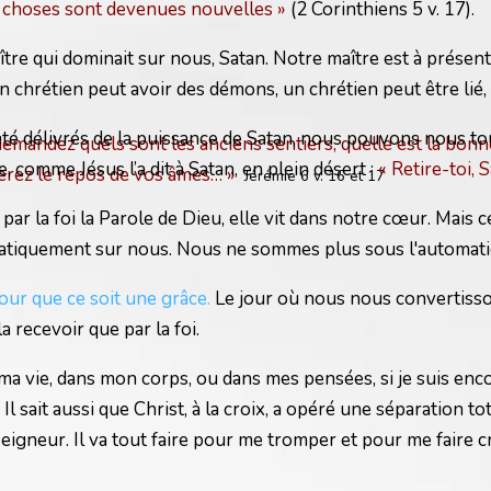
es choses sont devenues nouvelles »
(2 Corinthiens 5 v. 17).
re qui dominait sur nous, Satan. Notre maître est à présent
Un chrétien peut avoir des démons, un chrétien peut être lié,
 délivrés de la puissance de Satan, nous pouvons nous tour
demandez quels sont les anciens sentiers, quelle est la bonne
e, comme Jésus l’a dit à Satan, en plein désert :
« Retire-toi, Sa
erez le repos de vos âmes… »
Jérémie 6 v. 16 et 17
par la foi la Parole de Dieu, elle vit dans notre cœur. Mais
atiquement sur nous. Nous ne sommes plus sous l'automaticit
pour que ce soit une grâce.
Le jour où nous nous convertisson
 recevoir que par la foi.
a vie, dans mon corps, ou dans mes pensées, si je suis encore
 Il sait aussi que Christ, à la croix, a opéré une séparation t
Seigneur. Il va tout faire pour me tromper et pour me faire 