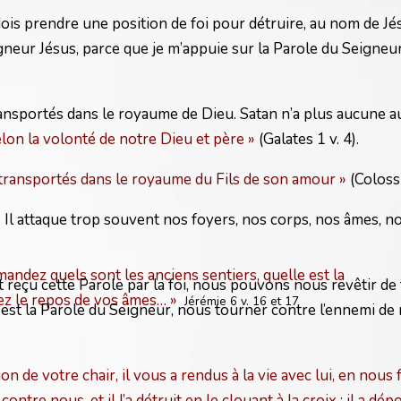
e dois prendre une position de foi pour détruire, au nom de J
neur Jésus, parce que je m’appuie sur la Parole du Seigneur.
 transportés dans le royaume de Dieu. Satan n’a plus aucune a
elon la volonté de notre Dieu et père »
(Galates 1 v. 4).
a transportés dans le royaume du Fils de son amour »
(Colossi
l attaque trop souvent nos foyers, nos corps, nos âmes, nos
andez quels sont les anciens sentiers, quelle est la
 reçu cette Parole par la foi, nous pouvons nous revêtir de
ez le repos de vos âmes… »
Jérémie 6 v. 16 et 17
 est la Parole du Seigneur, nous tourner contre l’ennemi de n
on de votre chair, il vous a rendus à la vie avec lui, en nous f
re nous, et il l’a détruit en le clouant à la croix ; il a dépou