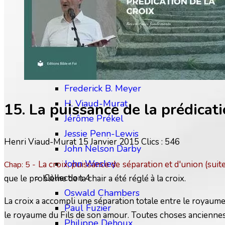
Charles Finney
David Wilkerson
Edward M. Bounds
Collection 3
Frédéric Gabelle
Frederick B. Meyer
H. Viaud-Murat
15. La puissance de la prédicati
Jérôme Prékel
Jessie Penn-Lewis
Henri Viaud-Murat
15 Janvier 2015
Clics : 546
John Nelson Darby
John Wesley
La croix, puissance de séparation et d'union (suit
Chap: 5 -
Collection 4
que le problème de la chair a été réglé à la croix.
Oswald Chambers
La croix a accompli une séparation totale entre le royaume
Paul Fuzier
le royaume du Fils de son amour. Toutes choses anciennes
Philippe Dehoux