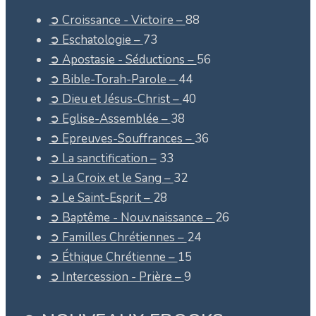
➲ Croissance - Victoire –
88
➲ Eschatologie –
73
➲ Apostasie - Séductions –
56
➲ Bible-Torah-Parole –
44
➲ Dieu et Jésus-Christ –
40
➲ Eglise-Assemblée –
38
➲ Epreuves-Souffrances –
36
➲ La sanctification –
33
➲ La Croix et le Sang –
32
➲ Le Saint-Esprit –
28
➲ Baptême - Nouv.naissance –
26
➲ Familles Chrétiennes –
24
➲ Éthique Chrétienne –
15
➲ Intercession - Prière –
9