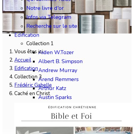
Notre livre d'or
Infos via Telegram
Recherche sur le site
Edification
Collection 1
Vous êtes ici :
Aiden W.Tozer
Accueil
Albert B. Simpson
Edification
Andrew Murray
Collection 3
Arend Remmers
Frédéric Gabelle
Arthur Katz
Caché en Christ
Austin Sparks
Benjamin Gabelle
Collection 2
Charles H.Mackintosh
Charles Spurgeon