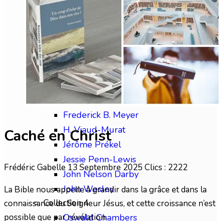
Chip Brogden
Christian Briem
Charles Finney
David Wilkerson
Edward M. Bounds
Collection 3
Frédéric Gabelle
Frederick B. Meyer
H. Viaud-Murat
Caché en Christ
Jérôme Prékel
Jessie Penn-Lewis
Frédéric Gabelle
13 Septembre 2025
Clics : 2222
John Nelson Darby
John Wesley
La Bible nous appelle à grandir dans la grâce et dans la
Collection 4
connaissance du Seigneur Jésus, et cette croissance n’est
possible que par révélation.
Oswald Chambers