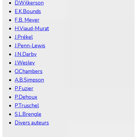
D.Wilkerson
E.K.Bounds
F.B. Meyer
H.Viaud-Murat
J.Prékel
J.Penn-Lewis
J.N.Darby
J.Wesley
O.Chambers
A.B.Simpson
P.Fuzier
P.Dehoux
P.Truschel
S.L.Brengle
Divers auteurs