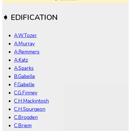
➧ EDIFICATION
A.W.Tozer
A.Murray
A.Remmers
A.Katz
A.Sparks
B.Gabelle
F.Gabelle
C.G.Finney
C.H.Mackintosh
C.H.Spurgeon
C.Brogden
C.Briem