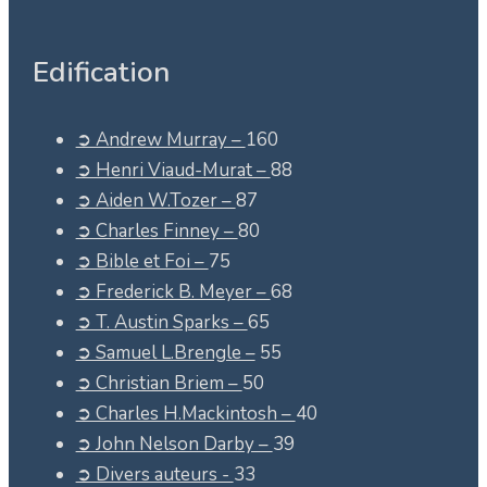
Edification
➲ Andrew Murray –
160
➲ Henri Viaud-Murat –
88
➲ Aiden W.Tozer –
87
➲ Charles Finney –
80
➲ Bible et Foi –
75
➲ Frederick B. Meyer –
68
➲ T. Austin Sparks –
65
➲ Samuel L.Brengle –
55
➲ Christian Briem –
50
➲ Charles H.Mackintosh –
40
➲ John Nelson Darby –
39
➲ Divers auteurs -
33