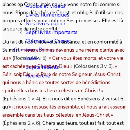
placés en Christ ; mais nous vivons notre foi comme si
Audios et Vidéos
nous étions détachés de Christ, et obligés d’utiliser nos
Livres numériques
propres efforts pour obtenir Ses promesses. Elle est là
Nos livres papier
la source de notre conflit !
Sept livres importants
Clément Le Cossec
Du fait de notre nouvelle naissance, et en conformité à
Questions Bibliques
Sa mort
« nous sommes devenus une même plante avec
lui
»
(Romains 6 v. 5).
« Car vous êtes morts, et votre vie
Index
est cachée avec Christ en Dieu
»
(Colossiens 3 v. 3).
«
Sujets récents
Béni soit Dieu, le Père de notre Seigneur Jésus-Christ,
Recherche
qui nous a bénis de toutes sortes de bénédictions
spirituelles dans les lieux célestes en Christ !
»
(Éphésiens 1 v. 4).
Et il nous dit en Ephésiens 2 verset 6,
qu’
« il nous a ressuscités ensemble, et nous a fait asseoir
ensemble dans les lieux célestes, en Jésus-Christ
»
(Éphésiens 2 v. 6).
Chers auditeurs, tout est fait, tout est