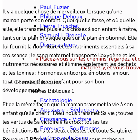
Paul Fuzier
Il y a quelque chose de merveilleux lorsque qu’une
Philippe Dehoux
maman porte son enfant. Quoi qu’elle fasse, et où qu’elle
Pierre Truschel
aille, elle transmet plusieurs choses à son enfant à naître,
Samuel L.Brengle
tant sur le plan physique que sur le plan émotionnel. Elle
Divers auteurs
lui fournit la nourriture et les nutriments essentiels à sa
croissance ; le sang maternel transporte l'oxygène et les
« Placez-vous sur les chemins, regardez, et 
nutriments nécessaires et élimine également les déchets
marchez-y, et vous trouv
et les toxines ; hormones, anticorps, émotions, amour,
tout est partagé avec l’enfant pour son bon
Themes Bibliques
développement.
Thèmes Bibliques 1
Eschatologie
Et de la même façon que la maman transmet la vie à son
Apostasie - Séductions
enfant qu’elle chérit ; Dieu nous transmet Sa vie ; toutes
Croissance - Victoire
les vertus de Sa victoire à la croix ; toutes les
Epreuves - Souffrances
bénédictions dans les lieux célestes ; et toute Sa gloire.
La Croix et le Sang
Pourquoi ? Parce qu’Il a jugé bon de nous cacher en