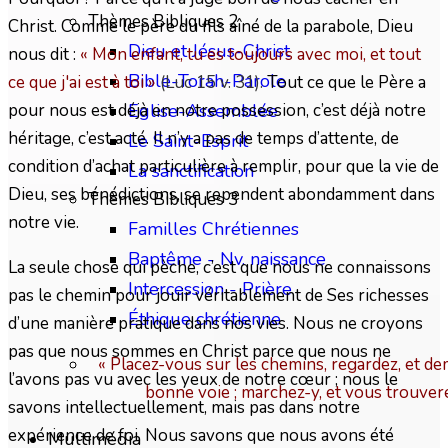
Thèmes Bibliques 2
Christ. Comme le père du fils aîné de la parabole, Dieu
Dieu et Jésus-Christ
nous dit :
« Mon enfant, tu es toujours avec moi, et tout
Bible-Torah-Parole
ce que j'ai est à toi
»
(Luc 15 v. 31).
Tout ce que le Père a
pour nous est déjà en notre possession, c’est déjà notre
Eglise-Assemblée
héritage, c’est acté. Il n’y a pas de temps d’attente, de
Le Saint-Esprit
condition d’achat particulière à remplir, pour que la vie de
La sanctification
Dieu, ses bénédictions, se rependent abondamment dans
Thèmes Bibliques 3
notre vie.
Familles Chrétiennes
Baptême - Nv. naissance
La seule chose qui pèche, c’est que nous ne connaissons
Intercession - Prière
pas le chemin pour jouir véritablement de Ses richesses
Éthique chrétienne
d’une manière pratique dans nos vies. Nous ne croyons
pas que nous sommes en Christ parce que nous ne
« Placez-vous sur les chemins, regardez, et dem
l’avons pas vu avec les yeux de notre cœur ; nous le
bonne voie ; marchez-y, et vous trouver
savons intellectuellement, mais pas dans notre
expérience de foi. Nous savons que nous avons été
Multimédia